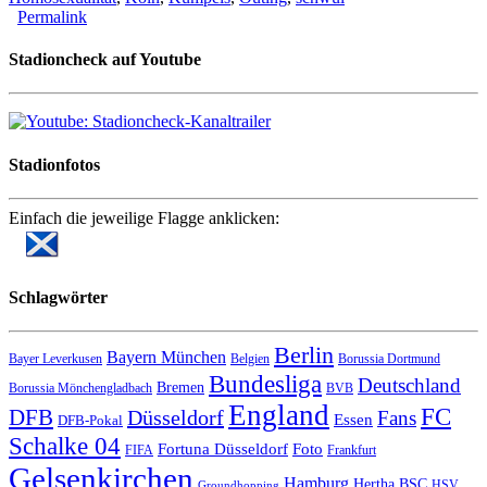
Permalink
Stadioncheck auf Youtube
Stadionfotos
Einfach die jeweilige Flagge anklicken:
Schlagwörter
Berlin
Bayern München
Bayer Leverkusen
Belgien
Borussia Dortmund
Bundesliga
Deutschland
Bremen
Borussia Mönchengladbach
BVB
England
FC
DFB
Düsseldorf
Fans
Essen
DFB-Pokal
Schalke 04
Fortuna Düsseldorf
Foto
FIFA
Frankfurt
Gelsenkirchen
Hamburg
Hertha BSC
HSV
Groundhopping