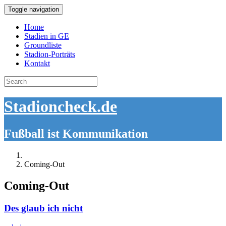
Toggle navigation
Home
Stadien in GE
Groundliste
Stadion-Porträts
Kontakt
Search
for:
Stadioncheck.de
Fußball ist Kommunikation
Coming-Out
Coming-Out
Des glaub ich nicht