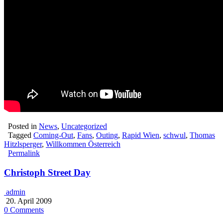
Posted in
News
,
Uncategorized
Tagged
Coming-Out
,
Fans
,
Outing
,
Rapid Wien
,
schwul
,
Thomas
Hitzlsperger
,
Willkommen Österreich
Permalink
Christoph Street Day
admin
20. April 2009
0 Comments