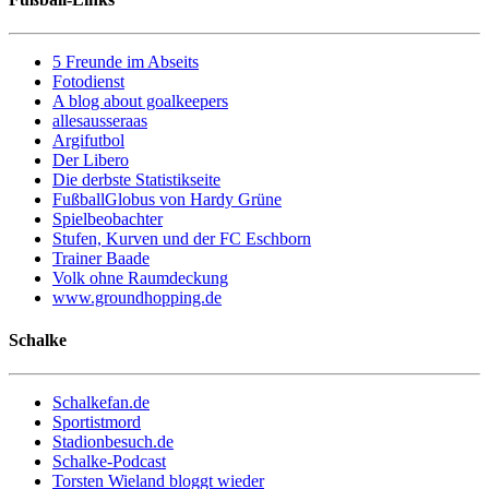
5 Freunde im Abseits
Fotodienst
A blog about goalkeepers
allesausseraas
Argifutbol
Der Libero
Die derbste Statistikseite
FußballGlobus von Hardy Grüne
Spielbeobachter
Stufen, Kurven und der FC Eschborn
Trainer Baade
Volk ohne Raumdeckung
www.groundhopping.de
Schalke
Schalkefan.de
Sportistmord
Stadionbesuch.de
Schalke-Podcast
Torsten Wieland bloggt wieder