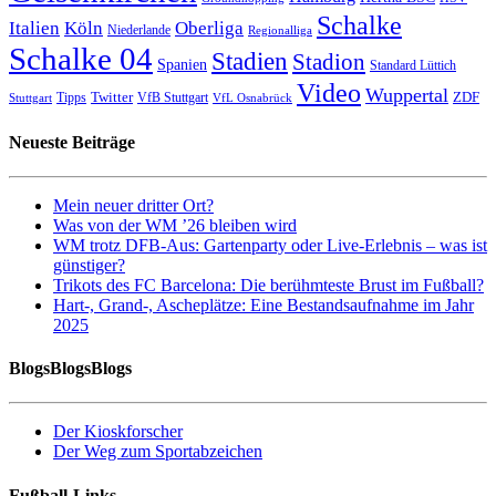
Schalke
Italien
Köln
Oberliga
Niederlande
Regionalliga
Schalke 04
Stadien
Stadion
Spanien
Standard Lüttich
Video
Wuppertal
Twitter
ZDF
Tipps
VfB Stuttgart
Stuttgart
VfL Osnabrück
Neueste Beiträge
Mein neuer dritter Ort?
Was von der WM ’26 bleiben wird
WM trotz DFB-Aus: Gartenparty oder Live-Erlebnis – was ist
günstiger?
Trikots des FC Barcelona: Die berühmteste Brust im Fußball?
Hart-, Grand-, Ascheplätze: Eine Bestandsaufnahme im Jahr
2025
BlogsBlogsBlogs
Der Kioskforscher
Der Weg zum Sportabzeichen
Fußball-Links