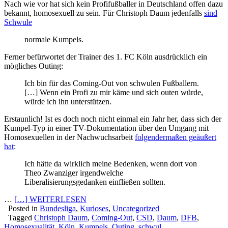
Nach wie vor hat sich kein Profifußballer in Deutschland offen dazu
bekannt, homosexuell zu sein. Für Christoph Daum jedenfalls
sind
Schwule
normale Kumpels.
Ferner befürwortet der Trainer des 1. FC Köln ausdrücklich ein
mögliches Outing:
Ich bin für das Coming-Out von schwulen Fußballern.
[…] Wenn ein Profi zu mir käme und sich outen würde,
würde ich ihn unterstützen.
Erstaunlich! Ist es doch noch nicht einmal ein Jahr her, dass sich der
Kumpel-Typ in einer TV-Dokumentation über den Umgang mit
Homosexuellen in der Nachwuchsarbeit
folgendermaßen geäußert
hat
:
Ich hätte da wirklich meine Bedenken, wenn dort von
Theo Zwanziger irgendwelche
Liberalisierungsgedanken einfließen sollten.
…
[…] WEITERLESEN
Posted in
Bundesliga
,
Kurioses
,
Uncategorized
Tagged
Christoph Daum
,
Coming-Out
,
CSD
,
Daum
,
DFB
,
Homosexualität
,
Köln
,
Kumpels
,
Outing
,
schwul