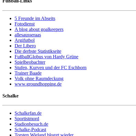
Fußball-Links
5 Freunde im Abseits
Fotodienst
A blog about goalkeepers
allesausseraas
Argifutbol
Der Libero
Die derbste Statistikseite
FußballGlobus von Hardy Grüne
Spielbeobachter
Stufen, Kurven und der FC Eschborn
Trainer Baade
Volk ohne Raumdeckung
www.groundhopping.de
Schalke
Schalkefan.de
Sportistmord
Stadionbesuch.de
Schalke-Podcast
Torsten Wieland bloggt wieder