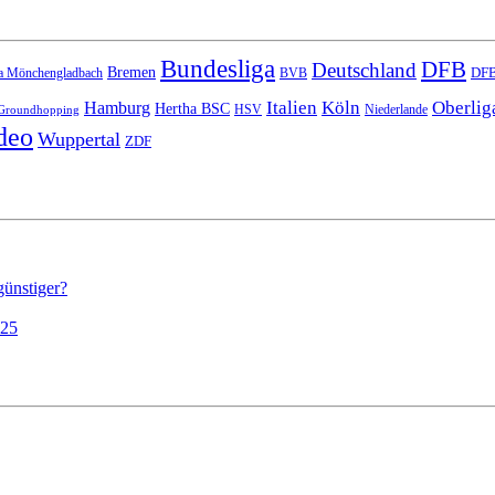
Bundesliga
DFB
Deutschland
Bremen
DFB
a Mönchengladbach
BVB
Italien
Köln
Oberlig
Hamburg
Hertha BSC
HSV
Niederlande
Groundhopping
deo
Wuppertal
ZDF
günstiger?
025