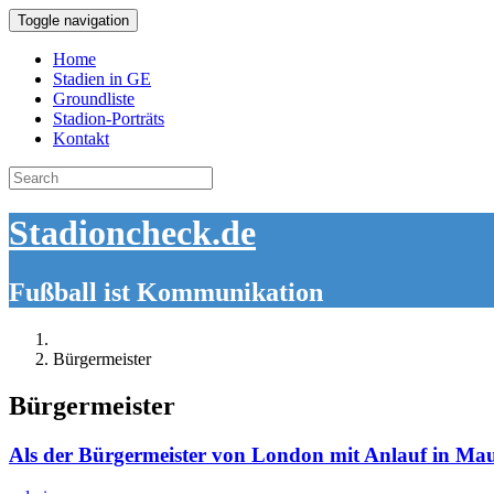
Toggle navigation
Home
Stadien in GE
Groundliste
Stadion-Porträts
Kontakt
Search
for:
Stadioncheck.de
Fußball ist Kommunikation
Bürgermeister
Bürgermeister
Als der Bürgermeister von London mit Anlauf in Mau