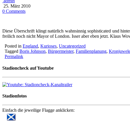
admin
25. März 2010
0 Comments
Diese Überschrift klingt natürlich wahnsinnig sophisticated und hinte
freilich noch nicht Mayor of London. Isser aber eben jetzt. Klaus Wo
Posted in
England
,
Kurioses
,
Uncategorized
Tagged
Boris Johnson
,
Bürgermeister
,
Familienplanung
,
Kronjuwel
Permalink
Stadioncheck auf Youtube
Stadionfotos
Einfach die jeweilige Flagge anklicken: