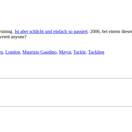
rsinnig.
Ist aber schlicht und einfach so passiert
. 2006, bei einem diese
wereit anyone?
en
,
London
,
Maurizio Gaudino
,
Mayor
,
Tackle
,
Tackling