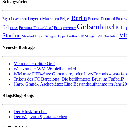
Schlagwörter
Berlin
Bayern München
Bayer Leverkusen
Belgien
Borussia Dortmund
Borussi
Gelsenkirchen
04
Fortuna Düsseldorf
Foto
FIFA
Frankfurt
Vi
Stadion
Twitter
Standard Lüttich
Tipps
VfB Stuttgart
Stuttgart
VfL Osnabrück
Neueste Beiträge
Mein neuer dritter Ort?
Was von der WM ’26 bleiben wird
WM trotz DFB-Aus: Gartenparty oder Live-Erlebnis – was ist 
Trikots des FC Barcelona: Die berühmteste Brust im Fußball?
Hart-, Grand-, Ascheplätze: Eine Bestandsaufnahme im Jahr 2
BlogsBlogsBlogs
Der Kioskforscher
Der Weg zum Sportabzeichen