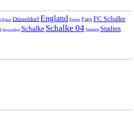
England
FC Schalke
Düsseldorf
Fans
Essen
-Pokal
Schalke 04
Schalke
Stadien
a
Spanien
Regionalliga