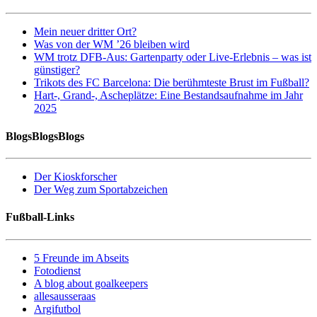
Mein neuer dritter Ort?
Was von der WM ’26 bleiben wird
WM trotz DFB-Aus: Gartenparty oder Live-Erlebnis – was ist
günstiger?
Trikots des FC Barcelona: Die berühmteste Brust im Fußball?
Hart-, Grand-, Ascheplätze: Eine Bestandsaufnahme im Jahr
2025
BlogsBlogsBlogs
Der Kioskforscher
Der Weg zum Sportabzeichen
Fußball-Links
5 Freunde im Abseits
Fotodienst
A blog about goalkeepers
allesausseraas
Argifutbol