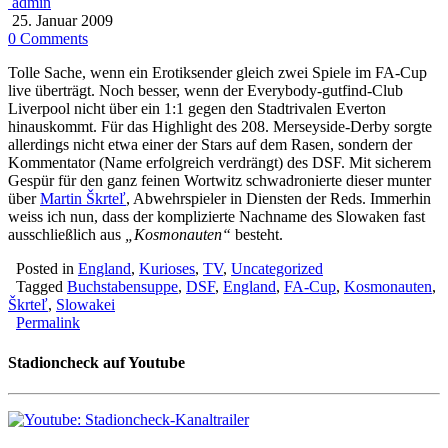
admin
25. Januar 2009
0 Comments
Tolle Sache, wenn ein Erotiksender gleich zwei Spiele im FA-Cup
live überträgt. Noch besser, wenn der Everybody-gutfind-Club
Liverpool nicht über ein 1:1 gegen den Stadtrivalen Everton
hinauskommt. Für das Highlight des 208. Merseyside-Derby sorgte
allerdings nicht etwa einer der Stars auf dem Rasen, sondern der
Kommentator (Name erfolgreich verdrängt) des DSF. Mit sicherem
Gespür für den ganz feinen Wortwitz schwadronierte dieser munter
über
Martin Škrteľ
, Abwehrspieler in Diensten der Reds. Immerhin
weiss ich nun, dass der komplizierte Nachname des Slowaken fast
ausschließlich aus
„Kosmonauten“
besteht.
Posted in
England
,
Kurioses
,
TV
,
Uncategorized
Tagged
Buchstabensuppe
,
DSF
,
England
,
FA-Cup
,
Kosmonauten
,
Škrteľ
,
Slowakei
Permalink
Stadioncheck auf Youtube