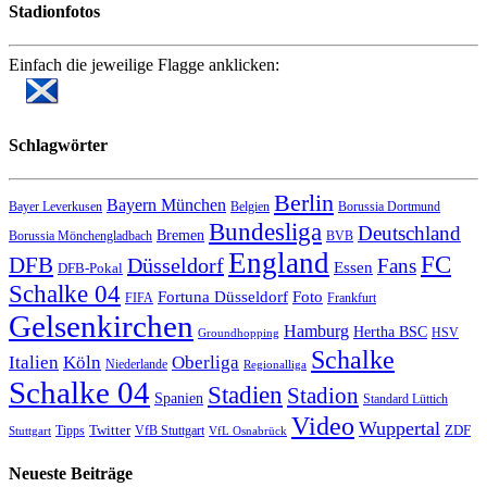
Stadionfotos
Einfach die jeweilige Flagge anklicken:
Schlagwörter
Berlin
Bayern München
Bayer Leverkusen
Belgien
Borussia Dortmund
Bundesliga
Deutschland
Bremen
Borussia Mönchengladbach
BVB
England
FC
DFB
Düsseldorf
Fans
Essen
DFB-Pokal
Schalke 04
Fortuna Düsseldorf
Foto
FIFA
Frankfurt
Gelsenkirchen
Hamburg
Hertha BSC
HSV
Groundhopping
Schalke
Italien
Köln
Oberliga
Niederlande
Regionalliga
Schalke 04
Stadien
Stadion
Spanien
Standard Lüttich
Video
Wuppertal
Twitter
ZDF
Tipps
VfB Stuttgart
Stuttgart
VfL Osnabrück
Neueste Beiträge