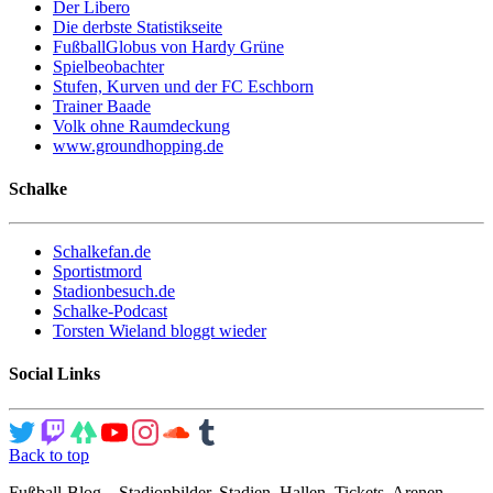
Der Libero
Die derbste Statistikseite
FußballGlobus von Hardy Grüne
Spielbeobachter
Stufen, Kurven und der FC Eschborn
Trainer Baade
Volk ohne Raumdeckung
www.groundhopping.de
Schalke
Schalkefan.de
Sportistmord
Stadionbesuch.de
Schalke-Podcast
Torsten Wieland bloggt wieder
Social Links
Back to top
Fußball-Blog – Stadionbilder, Stadien, Hallen, Tickets, Arenen,