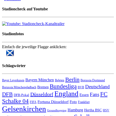
Stadioncheck auf Youtube
Stadionfotos
Einfach die jeweilige Flagge anklicken:
Schlagwörter
Berlin
Bayern München
Bayer Leverkusen
Belgien
Borussia Dortmund
Bundesliga
Deutschland
Bremen
Borussia Mönchengladbach
BVB
England
FC
DFB
Düsseldorf
Fans
Essen
DFB-Pokal
Schalke 04
Fortuna Düsseldorf
Foto
FIFA
Frankfurt
Gelsenkirchen
Hamburg
Hertha BSC
HSV
Groundhopping