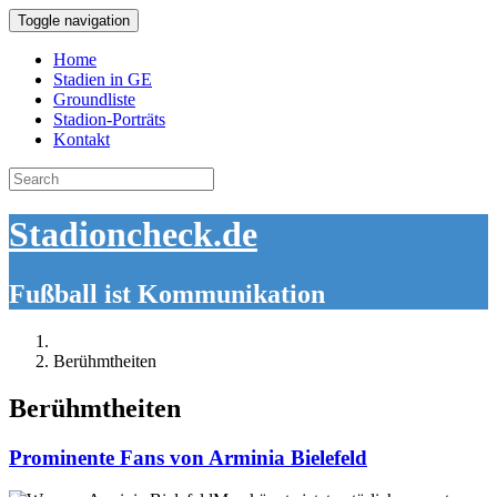
Toggle navigation
Home
Stadien in GE
Groundliste
Stadion-Porträts
Kontakt
Search
for:
Stadioncheck.de
Fußball ist Kommunikation
Berühmtheiten
Berühmtheiten
Prominente Fans von Arminia Bielefeld