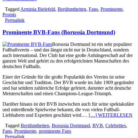
Tagged
Arminia Bielefeld
,
Berühmtheiten
,
Fans
,
Prominente
,
Promis
Permalink
Prominente BVB-Fans (Borussia Dortmund)
Borussia Dortmund ist ein sehr populärer
Fußballverein – und das längst nicht nur in Deutschland, sondern
auch international. Der Club hat eine große Anhängerschaft auf der
ganzen Welt und gehört zu den erfolgreichsten Mannschaften des
deutschen Fußballs.
Einer der Gründe für die große Popularität des Vereins ist seine
Geschichte und Tradition. Der BVB wurde im Jahr 1909 gegründet
und hat seitdem zahlreiche Erfolge gefeiert, darunter acht deutsche
Meisterschaften und einen Champions-League-Triumph.
Darüber hinaus ist der BVB inzwischen auch für seine spektakuläre
und mitreißende Spielweise bekannt, die von vielen Fußball-
Liebhabern und Experten geschätzt wird.…
[…] WEITERLESEN
Tagged
Berühmtheiten
,
Borussia Dortmund
,
BVB
,
Celebrities
,
Fans
,
Prominente
,
prominente Fans
Permalink