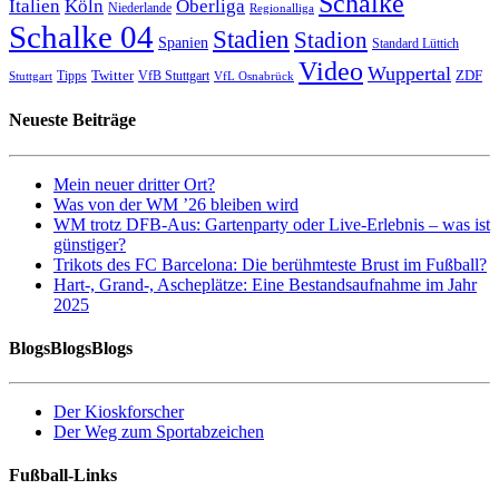
Schalke
Italien
Köln
Oberliga
Niederlande
Regionalliga
Schalke 04
Stadien
Stadion
Spanien
Standard Lüttich
Video
Wuppertal
Twitter
ZDF
Tipps
VfB Stuttgart
Stuttgart
VfL Osnabrück
Neueste Beiträge
Mein neuer dritter Ort?
Was von der WM ’26 bleiben wird
WM trotz DFB-Aus: Gartenparty oder Live-Erlebnis – was ist
günstiger?
Trikots des FC Barcelona: Die berühmteste Brust im Fußball?
Hart-, Grand-, Ascheplätze: Eine Bestandsaufnahme im Jahr
2025
BlogsBlogsBlogs
Der Kioskforscher
Der Weg zum Sportabzeichen
Fußball-Links