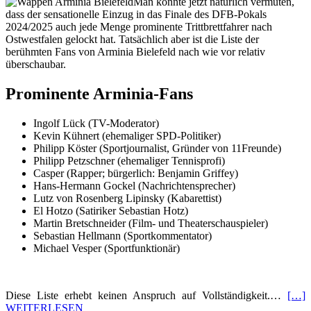
Man könnte jetzt natürlich vermuten,
dass der sensationelle Einzug in das Finale des DFB-Pokals
2024/2025 auch jede Menge prominente Trittbrettfahrer nach
Ostwestfalen gelockt hat. Tatsächlich aber ist die Liste der
berühmten Fans von Arminia Bielefeld nach wie vor relativ
überschaubar.
Prominente Arminia-Fans
Ingolf Lück (TV-Moderator)
Kevin Kühnert (ehemaliger SPD-Politiker)
Philipp Köster (Sportjournalist, Gründer von 11Freunde)
Philipp Petzschner (ehemaliger Tennisprofi)
Casper (Rapper; bürgerlich: Benjamin Griffey)
Hans-Hermann Gockel (Nachrichtensprecher)
Lutz von Rosenberg Lipinsky (Kabarettist)
El Hotzo (Satiriker Sebastian Hotz)
Martin Bretschneider (Film- und Theaterschauspieler)
Sebastian Hellmann (Sportkommentator)
Michael Vesper (Sportfunktionär)
Diese Liste erhebt keinen Anspruch auf Vollständigkeit.…
[…]
WEITERLESEN