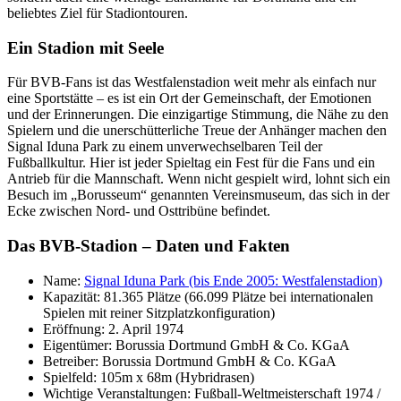
beliebtes Ziel für Stadiontouren.
Ein Stadion mit Seele
Für BVB-Fans ist das Westfalenstadion weit mehr als einfach nur
eine Sportstätte – es ist ein Ort der Gemeinschaft, der Emotionen
und der Erinnerungen. Die einzigartige Stimmung, die Nähe zu den
Spielern und die unerschütterliche Treue der Anhänger machen den
Signal Iduna Park zu einem unverwechselbaren Teil der
Fußballkultur. Hier ist jeder Spieltag ein Fest für die Fans und ein
Antrieb für die Mannschaft. Wenn nicht gespielt wird, lohnt sich ein
Besuch im „Borusseum“ genannten Vereinsmuseum, das sich in der
Ecke zwischen Nord- und Osttribüne befindet.
Das BVB-Stadion – Daten und Fakten
Name:
Signal Iduna Park (bis Ende 2005: Westfalenstadion)
Kapazität: 81.365 Plätze (66.099 Plätze bei internationalen
Spielen mit reiner Sitzplatzkonfiguration)
Eröffnung: 2. April 1974
Eigentümer: Borussia Dortmund GmbH & Co. KGaA
Betreiber: Borussia Dortmund GmbH & Co. KGaA
Spielfeld: 105m x 68m (Hybridrasen)
Wichtige Veranstaltungen: Fußball-Weltmeisterschaft 1974 /