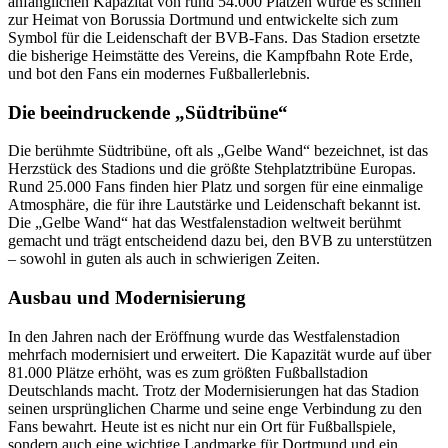
anfänglichen Kapazität von rund 54.000 Plätzen wurde es schnell
zur Heimat von Borussia Dortmund und entwickelte sich zum
Symbol für die Leidenschaft der BVB-Fans. Das Stadion ersetzte
die bisherige Heimstätte des Vereins, die Kampfbahn Rote Erde,
und bot den Fans ein modernes Fußballerlebnis.
Die beeindruckende „Südtribüne“
Die berühmte Südtribüne, oft als „Gelbe Wand“ bezeichnet, ist das
Herzstück des Stadions und die größte Stehplatztribüne Europas.
Rund 25.000 Fans finden hier Platz und sorgen für eine einmalige
Atmosphäre, die für ihre Lautstärke und Leidenschaft bekannt ist.
Die „Gelbe Wand“ hat das Westfalenstadion weltweit berühmt
gemacht und trägt entscheidend dazu bei, den BVB zu unterstützen
– sowohl in guten als auch in schwierigen Zeiten.
Ausbau und Modernisierung
In den Jahren nach der Eröffnung wurde das Westfalenstadion
mehrfach modernisiert und erweitert. Die Kapazität wurde auf über
81.000 Plätze erhöht, was es zum größten Fußballstadion
Deutschlands macht. Trotz der Modernisierungen hat das Stadion
seinen ursprünglichen Charme und seine enge Verbindung zu den
Fans bewahrt. Heute ist es nicht nur ein Ort für Fußballspiele,
sondern auch eine wichtige Landmarke für Dortmund und ein