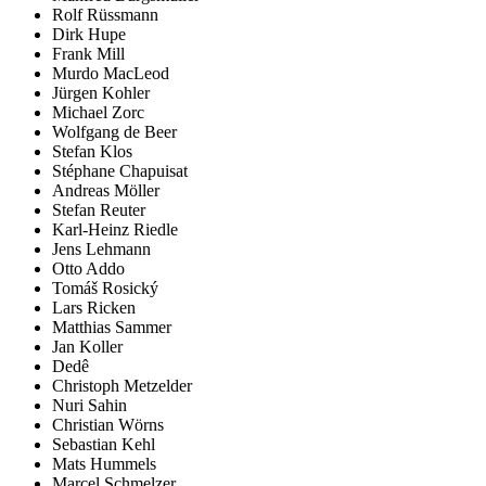
Rolf Rüssmann
Dirk Hupe
Frank Mill
Murdo MacLeod
Jürgen Kohler
Michael Zorc
Wolfgang de Beer
Stefan Klos
Stéphane Chapuisat
Andreas Möller
Stefan Reuter
Karl-Heinz Riedle
Jens Lehmann
Otto Addo
Tomáš Rosický
Lars Ricken
Matthias Sammer
Jan Koller
Dedê
Christoph Metzelder
Nuri Sahin
Christian Wörns
Sebastian Kehl
Mats Hummels
Marcel Schmelzer