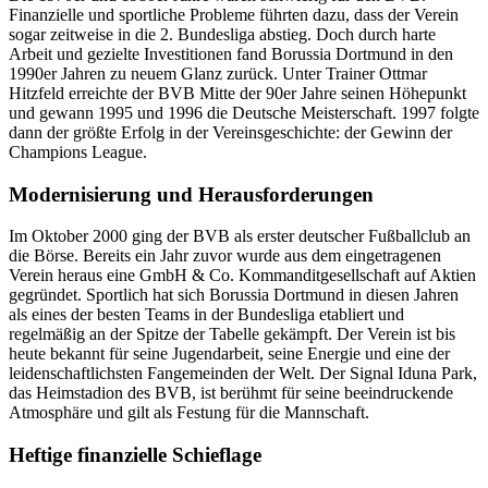
Finanzielle und sportliche Probleme führten dazu, dass der Verein
sogar zeitweise in die 2. Bundesliga abstieg. Doch durch harte
Arbeit und gezielte Investitionen fand Borussia Dortmund in den
1990er Jahren zu neuem Glanz zurück. Unter Trainer Ottmar
Hitzfeld erreichte der BVB Mitte der 90er Jahre seinen Höhepunkt
und gewann 1995 und 1996 die Deutsche Meisterschaft. 1997 folgte
dann der größte Erfolg in der Vereinsgeschichte: der Gewinn der
Champions League.
Modernisierung und Herausforderungen
Im Oktober 2000 ging der BVB als erster deutscher Fußballclub an
die Börse. Bereits ein Jahr zuvor wurde aus dem eingetragenen
Verein heraus eine GmbH & Co. Kommanditgesellschaft auf Aktien
gegründet. Sportlich hat sich Borussia Dortmund in diesen Jahren
als eines der besten Teams in der Bundesliga etabliert und
regelmäßig an der Spitze der Tabelle gekämpft. Der Verein ist bis
heute bekannt für seine Jugendarbeit, seine Energie und eine der
leidenschaftlichsten Fangemeinden der Welt. Der Signal Iduna Park,
das Heimstadion des BVB, ist berühmt für seine beeindruckende
Atmosphäre und gilt als Festung für die Mannschaft.
Heftige finanzielle Schieflage