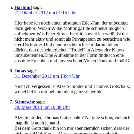
Hartmut
sagt:
21. Oktober 2012 um 01:15 Uhr
Hier habe ich noch einen absoluten Edel-Fan, der unbedingt
dazu gehört:Wotan Wilke Möhring.Bitte schnellst möglich
aufnehmen.Was Peter Struck betriftt, soweit ich weiß, ist der
nicht mehr aktiv und somit als Privatperson zu betrachten wie
Gerd Schröder!Und dann möchte ich sehr darum bitten
dürfen, den despektierlichen “Trottel” in Alexander Klaws
umzubenennen.Eine Aufnahme in der Form finde ich eine
absolute Frechheit und unverschämt!Vielen Dank und mdbG!
Jonas
sagt:
31. Dezember 2012 um 13:44 Uhr
Nicht zu vergessen ist Atze Schröder und Thomas Gotschalk,
wobei bei ich mir bei ihm nicht ganz sicher bin
Schorsche
sagt:
28. März 2013 um 10:38 Uhr
Atze Schröder, Thomas Gottschalk ? Na bitte schön, vielleicht
mag die ja auch jemand.
Bei dem Gottschalk bin ich mir aber ziemlich sicher, dass der
nicht nur BVB-Fan ist. Der ist aufgrund seiner publicity-