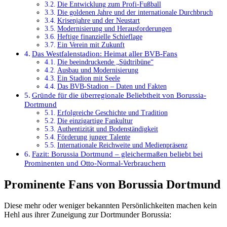
Die Entwicklung zum Profi-Fußball
Die goldenen Jahre und der internationale Durchbruch
Krisenjahre und der Neustart
Modernisierung und Herausforderungen
Heftige finanzielle Schieflage
Ein Verein mit Zukunft
Das Westfalenstadion: Heimat aller BVB-Fans
Die beeindruckende „Südtribüne“
Ausbau und Modernisierung
Ein Stadion mit Seele
Das BVB-Stadion – Daten und Fakten
Gründe für die überregionale Beliebtheit von Borussia-
Dortmund
Erfolgreiche Geschichte und Tradition
Die einzigartige Fankultur
Authentizität und Bodenständigkeit
Förderung junger Talente
Internationale Reichweite und Medienpräsenz
Fazit: Borussia Dortmund – gleichermaßen beliebt bei
Prominenten und Otto-Normal-Verbrauchern
Prominente Fans von Borussia Dortmund
Diese mehr oder weniger bekannten Persönlichkeiten machen kein
Hehl aus ihrer Zuneigung zur Dortmunder Borussia: