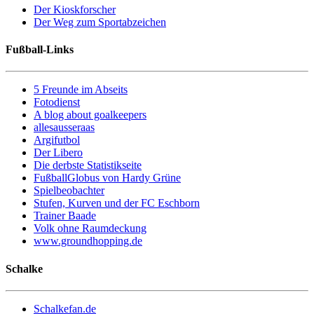
Der Kioskforscher
Der Weg zum Sportabzeichen
Fußball-Links
5 Freunde im Abseits
Fotodienst
A blog about goalkeepers
allesausseraas
Argifutbol
Der Libero
Die derbste Statistikseite
FußballGlobus von Hardy Grüne
Spielbeobachter
Stufen, Kurven und der FC Eschborn
Trainer Baade
Volk ohne Raumdeckung
www.groundhopping.de
Schalke
Schalkefan.de