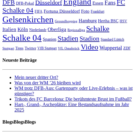
England
FC
DFB
Düsseldorf
Fans
Essen
DFB-Pokal
Schalke 04
Fortuna Düsseldorf
Foto
FIFA
Frankfurt
Gelsenkirchen
Hamburg
Hertha BSC
HSV
Groundhopping
Schalke
Italien
Köln
Oberliga
Niederlande
Regionalliga
Schalke 04
Stadien
Stadion
Spanien
Standard Lüttich
Video
Wuppertal
Twitter
ZDF
Tipps
VfB Stuttgart
Stuttgart
VfL Osnabrück
Neueste Beiträge
Mein neuer dritter Ort?
Was von der WM ’26 bleiben wird
WM trotz DFB-Aus: Gartenparty oder Live-Erlebnis – was ist
günstiger?
Trikots des FC Barcelona: Die berühmteste Brust im Fußball?
Hart-, Grand-, Ascheplätze: Eine Bestandsaufnahme im Jahr
2025
BlogsBlogsBlogs