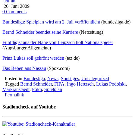
admin
26. Juni 2009
0 Comments
Bundesliga: Spielplan wird am 2. Juli veröffentlicht
(bundesliga.de)
Bernd Schneider beendet seine Karriere
(Netzeitung)
Fünftligist aus der Nähe von Leipzsch holt Nationalspieler
(Augsburger Allgemeine)
Prinz Lukas soll gekrönt werden
(taz.de)
Das Beben aus Nassau
(Spox.com)
Posted in
Bundesliga
,
News
,
Sonstiges
,
Uncategorized
Tagged
Bernd Schneider
,
FIFA
,
Ingo Hertzsch
,
Lukas Podolski
,
Markranstaedt
,
Poldi
,
Spielplan
Permalink
Stadioncheck auf Youtube