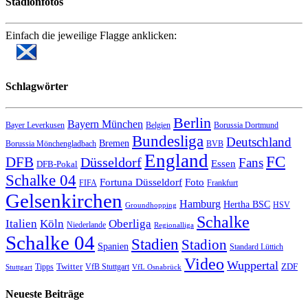
Stadionfotos
Einfach die jeweilige Flagge anklicken:
Schlagwörter
Berlin
Bayern München
Bayer Leverkusen
Belgien
Borussia Dortmund
Bundesliga
Deutschland
Bremen
Borussia Mönchengladbach
BVB
England
FC
DFB
Düsseldorf
Fans
Essen
DFB-Pokal
Schalke 04
Fortuna Düsseldorf
Foto
FIFA
Frankfurt
Gelsenkirchen
Hamburg
Hertha BSC
HSV
Groundhopping
Schalke
Italien
Köln
Oberliga
Niederlande
Regionalliga
Schalke 04
Stadien
Stadion
Spanien
Standard Lüttich
Video
Wuppertal
Twitter
ZDF
Tipps
VfB Stuttgart
Stuttgart
VfL Osnabrück
Neueste Beiträge