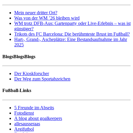
Mein neuer dritter Ort?
Was von der WM ’26 bleiben wird
WM trotz DFB-Aus: Gartenparty oder Live-Erlebnis – was ist
günstiger?
Trikots des FC Barcelona: Die berühmteste Brust im Fußball?
Hart-, Grand-, Ascheplätze: Eine Bestandsaufnahme im Jahr
2025
BlogsBlogsBlogs
Der Kioskforscher
Der Weg zum Sportabzeichen
Fußball-Links
5 Freunde im Abseits
Fotodienst
A blog about goalkeepers
allesausseraas
Argifutbol