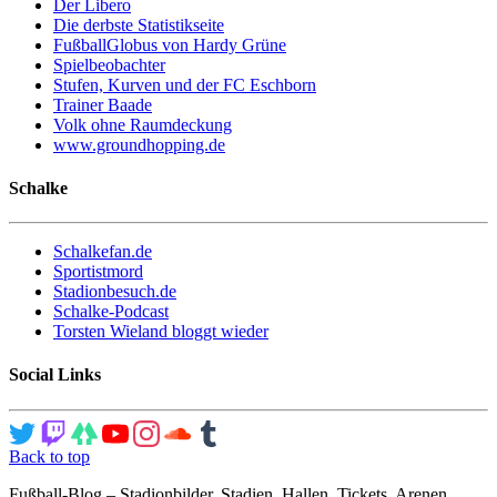
Der Libero
Die derbste Statistikseite
FußballGlobus von Hardy Grüne
Spielbeobachter
Stufen, Kurven und der FC Eschborn
Trainer Baade
Volk ohne Raumdeckung
www.groundhopping.de
Schalke
Schalkefan.de
Sportistmord
Stadionbesuch.de
Schalke-Podcast
Torsten Wieland bloggt wieder
Social Links
Back to top
Fußball-Blog – Stadionbilder, Stadien, Hallen, Tickets, Arenen,