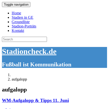
Toggle navigation
Home
Stadien in GE
Groundliste
Stadion-Porträts
Kontakt
Search
for:
Stadioncheck.de
Fußball ist Kommunikation
aufgalopp
aufgalopp
WM-Aufgalopp & Tipps 11. Juni