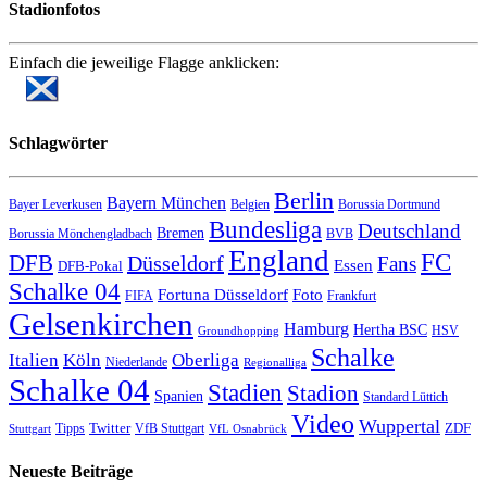
Stadionfotos
Einfach die jeweilige Flagge anklicken:
Schlagwörter
Berlin
Bayern München
Bayer Leverkusen
Belgien
Borussia Dortmund
Bundesliga
Deutschland
Bremen
Borussia Mönchengladbach
BVB
England
FC
DFB
Düsseldorf
Fans
Essen
DFB-Pokal
Schalke 04
Fortuna Düsseldorf
Foto
FIFA
Frankfurt
Gelsenkirchen
Hamburg
Hertha BSC
HSV
Groundhopping
Schalke
Italien
Köln
Oberliga
Niederlande
Regionalliga
Schalke 04
Stadien
Stadion
Spanien
Standard Lüttich
Video
Wuppertal
Twitter
ZDF
Tipps
VfB Stuttgart
Stuttgart
VfL Osnabrück
Neueste Beiträge