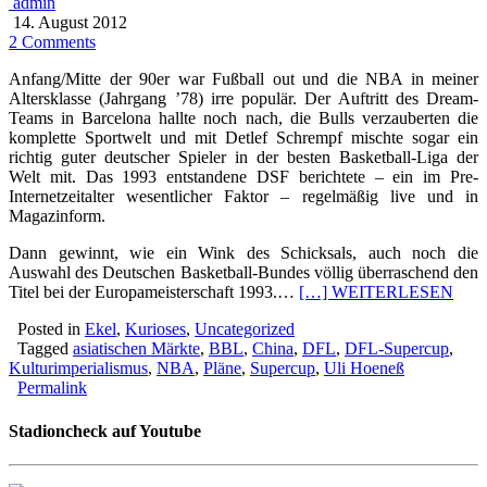
admin
14. August 2012
2 Comments
Anfang/Mitte der 90er war Fußball out und die NBA in meiner
Altersklasse (Jahrgang ’78) irre populär. Der Auftritt des Dream-
Teams in Barcelona hallte noch nach, die Bulls verzauberten die
komplette Sportwelt und mit Detlef Schrempf mischte sogar ein
richtig guter deutscher Spieler in der besten Basketball-Liga der
Welt mit. Das 1993 entstandene DSF berichtete – ein im Pre-
Internetzeitalter wesentlicher Faktor – regelmäßig live und in
Magazinform.
Dann gewinnt, wie ein Wink des Schicksals, auch noch die
Auswahl des Deutschen Basketball-Bundes völlig überraschend den
Titel bei der Europameisterschaft 1993.…
[…] WEITERLESEN
Posted in
Ekel
,
Kurioses
,
Uncategorized
Tagged
asiatischen Märkte
,
BBL
,
China
,
DFL
,
DFL-Supercup
,
Kulturimperialismus
,
NBA
,
Pläne
,
Supercup
,
Uli Hoeneß
Permalink
Stadioncheck auf Youtube