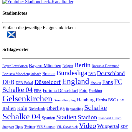
Stadionfotos
Einfach die jeweilige Flagge anklicken:
Schlagwörter
Berlin
Bayern München
Bayer Leverkusen
Belgien
Borussia Dortmund
Bundesliga
Deutschland
Bremen
Borussia Mönchengladbach
BVB
England
FC
DFB
Düsseldorf
Fans
Essen
DFB-Pokal
Schalke 04
Fortuna Düsseldorf
Foto
FIFA
Frankfurt
Gelsenkirchen
Hamburg
Hertha BSC
HSV
Groundhopping
Schalke
Italien
Köln
Oberliga
Niederlande
Regionalliga
Schalke 04
Stadien
Stadion
Spanien
Standard Lüttich
Video
Wuppertal
Twitter
ZDF
Tipps
VfB Stuttgart
Stuttgart
VfL Osnabrück