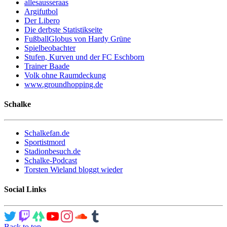
allesausseraas
Argifutbol
Der Libero
Die derbste Statistikseite
FußballGlobus von Hardy Grüne
Spielbeobachter
Stufen, Kurven und der FC Eschborn
Trainer Baade
Volk ohne Raumdeckung
www.groundhopping.de
Schalke
Schalkefan.de
Sportistmord
Stadionbesuch.de
Schalke-Podcast
Torsten Wieland bloggt wieder
Social Links
Back to top