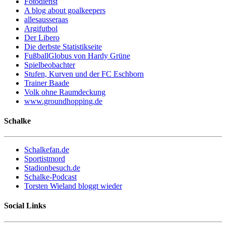
Fotodienst
A blog about goalkeepers
allesausseraas
Argifutbol
Der Libero
Die derbste Statistikseite
FußballGlobus von Hardy Grüne
Spielbeobachter
Stufen, Kurven und der FC Eschborn
Trainer Baade
Volk ohne Raumdeckung
www.groundhopping.de
Schalke
Schalkefan.de
Sportistmord
Stadionbesuch.de
Schalke-Podcast
Torsten Wieland bloggt wieder
Social Links