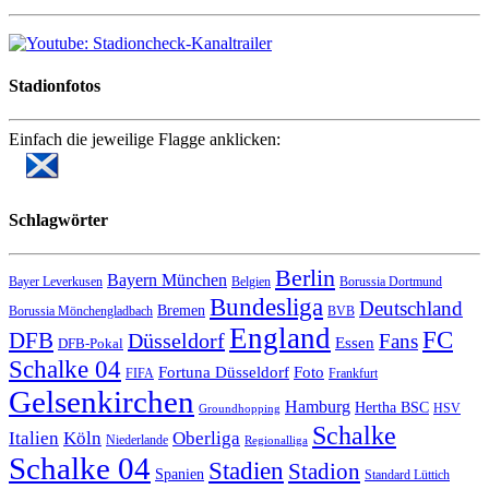
Stadionfotos
Einfach die jeweilige Flagge anklicken:
Schlagwörter
Berlin
Bayern München
Bayer Leverkusen
Belgien
Borussia Dortmund
Bundesliga
Deutschland
Bremen
Borussia Mönchengladbach
BVB
England
FC
DFB
Düsseldorf
Fans
Essen
DFB-Pokal
Schalke 04
Fortuna Düsseldorf
Foto
FIFA
Frankfurt
Gelsenkirchen
Hamburg
Hertha BSC
HSV
Groundhopping
Schalke
Italien
Köln
Oberliga
Niederlande
Regionalliga
Schalke 04
Stadien
Stadion
Spanien
Standard Lüttich