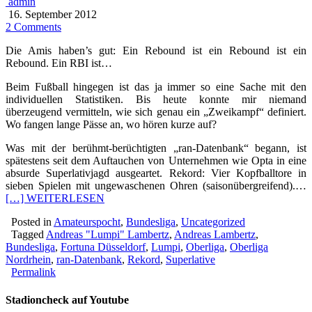
admin
16. September 2012
2 Comments
Die Amis haben’s gut: Ein Rebound ist ein Rebound ist ein
Rebound. Ein RBI ist…
Beim Fußball hingegen ist das ja immer so eine Sache mit den
individuellen Statistiken. Bis heute konnte mir niemand
überzeugend vermitteln, wie sich genau ein „Zweikampf“ definiert.
Wo fangen lange Pässe an, wo hören kurze auf?
Was mit der berühmt-berüchtigten „ran-Datenbank“ begann, ist
spätestens seit dem Auftauchen von Unternehmen wie Opta in eine
absurde Superlativjagd ausgeartet. Rekord: Vier Kopfballtore in
sieben Spielen mit ungewaschenen Ohren (saisonübergreifend).…
[…] WEITERLESEN
Posted in
Amateurspocht
,
Bundesliga
,
Uncategorized
Tagged
Andreas "Lumpi" Lambertz
,
Andreas Lambertz
,
Bundesliga
,
Fortuna Düsseldorf
,
Lumpi
,
Oberliga
,
Oberliga
Nordrhein
,
ran-Datenbank
,
Rekord
,
Superlative
Permalink
Stadioncheck auf Youtube