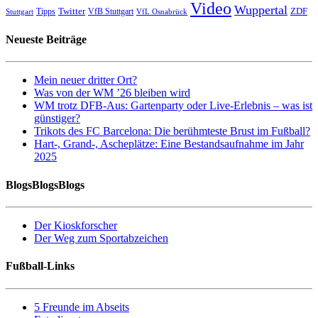
Video
Wuppertal
Twitter
ZDF
Tipps
VfB Stuttgart
Stuttgart
VfL Osnabrück
Neueste Beiträge
Mein neuer dritter Ort?
Was von der WM ’26 bleiben wird
WM trotz DFB-Aus: Gartenparty oder Live-Erlebnis – was ist
günstiger?
Trikots des FC Barcelona: Die berühmteste Brust im Fußball?
Hart-, Grand-, Ascheplätze: Eine Bestandsaufnahme im Jahr
2025
BlogsBlogsBlogs
Der Kioskforscher
Der Weg zum Sportabzeichen
Fußball-Links
5 Freunde im Abseits