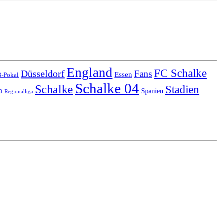
England
FC Schalke
Düsseldorf
Fans
Essen
-Pokal
Schalke 04
Schalke
Stadien
a
Spanien
Regionalliga