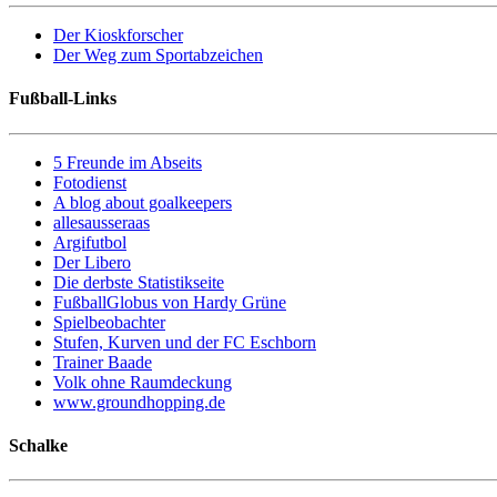
Der Kioskforscher
Der Weg zum Sportabzeichen
Fußball-Links
5 Freunde im Abseits
Fotodienst
A blog about goalkeepers
allesausseraas
Argifutbol
Der Libero
Die derbste Statistikseite
FußballGlobus von Hardy Grüne
Spielbeobachter
Stufen, Kurven und der FC Eschborn
Trainer Baade
Volk ohne Raumdeckung
www.groundhopping.de
Schalke