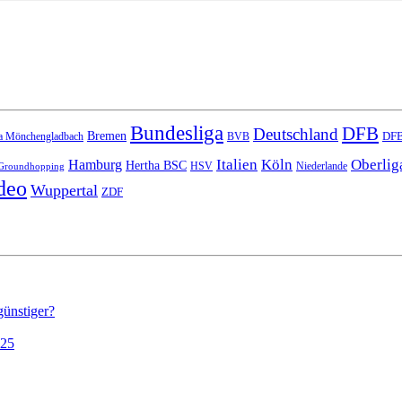
Bundesliga
DFB
Deutschland
Bremen
DFB
a Mönchengladbach
BVB
Italien
Köln
Oberlig
Hamburg
Hertha BSC
HSV
Niederlande
Groundhopping
deo
Wuppertal
ZDF
günstiger?
025