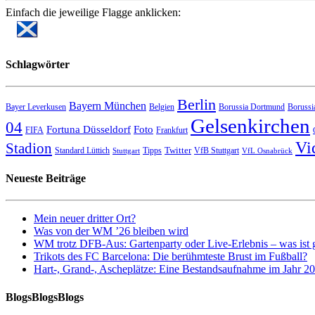
Einfach die jeweilige Flagge anklicken:
Schlagwörter
Berlin
Bayern München
Bayer Leverkusen
Belgien
Borussia Dortmund
Borussi
Gelsenkirchen
04
Fortuna Düsseldorf
Foto
FIFA
Frankfurt
Vi
Stadion
Twitter
Standard Lüttich
Tipps
VfB Stuttgart
Stuttgart
VfL Osnabrück
Neueste Beiträge
Mein neuer dritter Ort?
Was von der WM ’26 bleiben wird
WM trotz DFB-Aus: Gartenparty oder Live-Erlebnis – was ist 
Trikots des FC Barcelona: Die berühmteste Brust im Fußball?
Hart-, Grand-, Ascheplätze: Eine Bestandsaufnahme im Jahr 2
BlogsBlogsBlogs