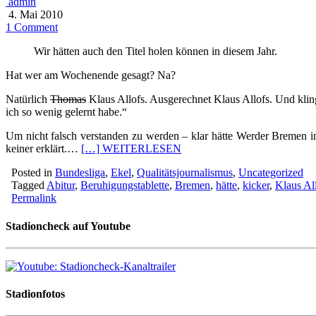
admin
4. Mai 2010
1 Comment
Wir hätten auch den Titel holen können in diesem Jahr.
Hat wer am Wochenende gesagt? Na?
Natürlich
Thomas
Klaus Allofs. Ausgerechnet Klaus Allofs. Und klingt
ich so wenig gelernt habe.“
Um nicht falsch verstanden zu werden – klar hätte Werder Bremen in
keiner erklärt.…
[…] WEITERLESEN
Posted in
Bundesliga
,
Ekel
,
Qualitätsjournalismus
,
Uncategorized
Tagged
Abitur
,
Beruhigungstablette
,
Bremen
,
hätte
,
kicker
,
Klaus Al
Permalink
Stadioncheck auf Youtube
Stadionfotos