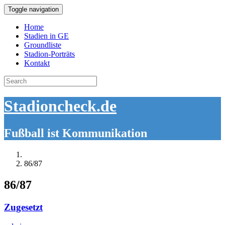
Toggle navigation
Home
Stadien in GE
Groundliste
Stadion-Porträts
Kontakt
Search
for:
Stadioncheck.de
Fußball ist Kommunikation
86/87
86/87
Zugesetzt