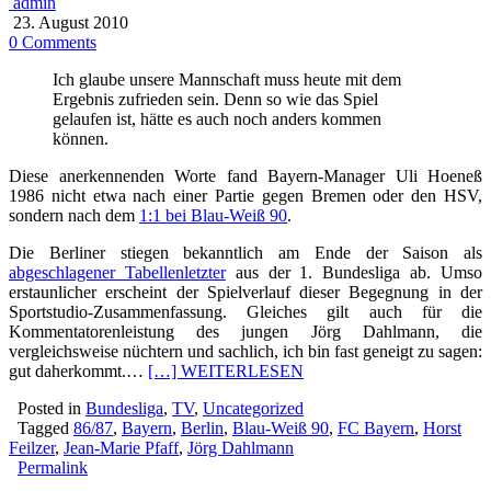
admin
23. August 2010
0 Comments
Ich glaube unsere Mannschaft muss heute mit dem
Ergebnis zufrieden sein. Denn so wie das Spiel
gelaufen ist, hätte es auch noch anders kommen
können.
Diese anerkennenden Worte fand Bayern-Manager Uli Hoeneß
1986 nicht etwa nach einer Partie gegen Bremen oder den HSV,
sondern nach dem
1:1 bei Blau-Weiß 90
.
Die Berliner stiegen bekanntlich am Ende der Saison als
abgeschlagener Tabellenletzter
aus der 1. Bundesliga ab. Umso
erstaunlicher erscheint der Spielverlauf dieser Begegnung in der
Sportstudio-Zusammenfassung. Gleiches gilt auch für die
Kommentatorenleistung des jungen Jörg Dahlmann, die
vergleichsweise nüchtern und sachlich, ich bin fast geneigt zu sagen:
gut daherkommt.…
[…] WEITERLESEN
Posted in
Bundesliga
,
TV
,
Uncategorized
Tagged
86/87
,
Bayern
,
Berlin
,
Blau-Weiß 90
,
FC Bayern
,
Horst
Feilzer
,
Jean-Marie Pfaff
,
Jörg Dahlmann
Permalink