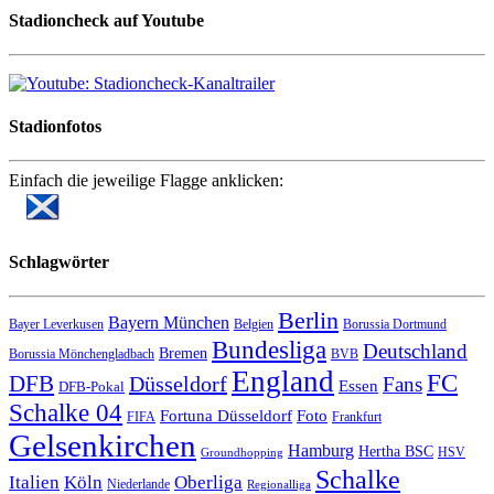
Stadioncheck auf Youtube
Stadionfotos
Einfach die jeweilige Flagge anklicken:
Schlagwörter
Berlin
Bayern München
Bayer Leverkusen
Belgien
Borussia Dortmund
Bundesliga
Deutschland
Bremen
Borussia Mönchengladbach
BVB
England
FC
DFB
Düsseldorf
Fans
Essen
DFB-Pokal
Schalke 04
Fortuna Düsseldorf
Foto
FIFA
Frankfurt
Gelsenkirchen
Hamburg
Hertha BSC
HSV
Groundhopping
Schalke
Italien
Köln
Oberliga
Niederlande
Regionalliga