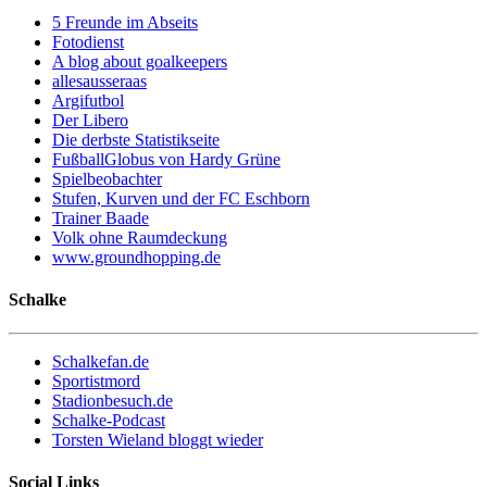
5 Freunde im Abseits
Fotodienst
A blog about goalkeepers
allesausseraas
Argifutbol
Der Libero
Die derbste Statistikseite
FußballGlobus von Hardy Grüne
Spielbeobachter
Stufen, Kurven und der FC Eschborn
Trainer Baade
Volk ohne Raumdeckung
www.groundhopping.de
Schalke
Schalkefan.de
Sportistmord
Stadionbesuch.de
Schalke-Podcast
Torsten Wieland bloggt wieder
Social Links