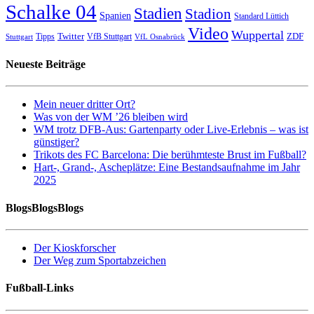
Schalke 04
Stadien
Stadion
Spanien
Standard Lüttich
Video
Wuppertal
Twitter
ZDF
Tipps
VfB Stuttgart
Stuttgart
VfL Osnabrück
Neueste Beiträge
Mein neuer dritter Ort?
Was von der WM ’26 bleiben wird
WM trotz DFB-Aus: Gartenparty oder Live-Erlebnis – was ist
günstiger?
Trikots des FC Barcelona: Die berühmteste Brust im Fußball?
Hart-, Grand-, Ascheplätze: Eine Bestandsaufnahme im Jahr
2025
BlogsBlogsBlogs
Der Kioskforscher
Der Weg zum Sportabzeichen
Fußball-Links