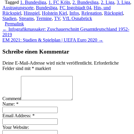
Tagged
1. Bundesliga
,
1. FC Köln
,
2. Bundesliga
,
2. Liga
,
3. Liga
,
Austragungsorte
,
Bundesliga
,
FC Ingolstadt 04
,
Hin- und
Rückspiel
,
Hinspiel
,
Holstein Kiel
,
Infos
,
Relegation
,
Rückspiel
,
Stadien
,
Streams
,
Termine
,
TV
,
VfL Osnabrück
Permalink
Post
← Infografikmassaker: Zuschauerschnitt Gesamtdeutschland 1952-
2019
navigation
EM 2021: Stadien & Spielplan | UEFA Euro 2020 →
Schreibe einen Kommentar
Deine E-Mail-Adresse wird nicht veröffentlicht.
Erforderliche
Felder sind mit
*
markiert
Comment
Name:
*
Email Address:
*
Your Website: