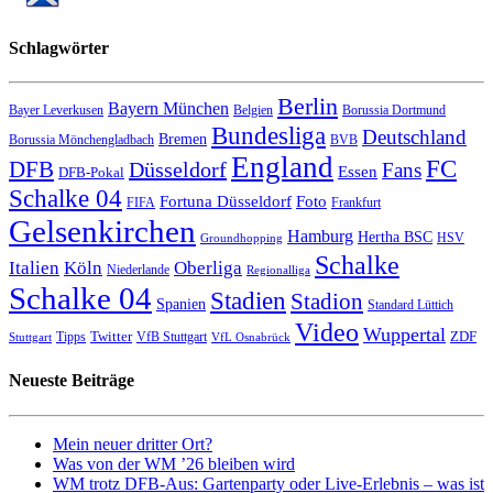
Schlagwörter
Berlin
Bayern München
Bayer Leverkusen
Belgien
Borussia Dortmund
Bundesliga
Deutschland
Bremen
Borussia Mönchengladbach
BVB
England
FC
DFB
Düsseldorf
Fans
Essen
DFB-Pokal
Schalke 04
Fortuna Düsseldorf
Foto
FIFA
Frankfurt
Gelsenkirchen
Hamburg
Hertha BSC
HSV
Groundhopping
Schalke
Italien
Köln
Oberliga
Niederlande
Regionalliga
Schalke 04
Stadien
Stadion
Spanien
Standard Lüttich
Video
Wuppertal
Twitter
ZDF
Tipps
VfB Stuttgart
Stuttgart
VfL Osnabrück
Neueste Beiträge
Mein neuer dritter Ort?
Was von der WM ’26 bleiben wird
WM trotz DFB-Aus: Gartenparty oder Live-Erlebnis – was ist