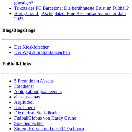
günstiger?
Trikots des FC Barcelona: Die berühmteste Brust im Fußball?
Hart-, Grand-, Ascheplätze: Eine Bestandsaufnahme im Jahr
2025
BlogsBlogsBlogs
Der Kioskforscher
Der Weg zum Sportabzeichen
Fußball-Links
5 Freunde im Abseits
Fotodienst
A blog about goalkeepers
allesausseraas
Argifutbol
Der Libero
Die derbste Statistikseite
FußballGlobus von Hardy Grüne
Spielbeobachter
Stufen, Kurven und der FC Eschborn