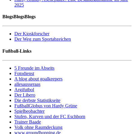
2025
BlogsBlogsBlogs
Der Kioskforscher
Der Weg zum Sportabzeichen
Fußball-Links
5 Freunde im Abseits
Fotodienst
A blog about goalkeepers
allesausseraas
Argifutbol
Der Libero
Die derbste Statistikseite
FußballGlobus von Hardy Grüne
Spielbeobachter
Stufen, Kurven und der FC Eschborn
Trainer Baade
Volk ohne Raumdeckung
www.groundhopping.de