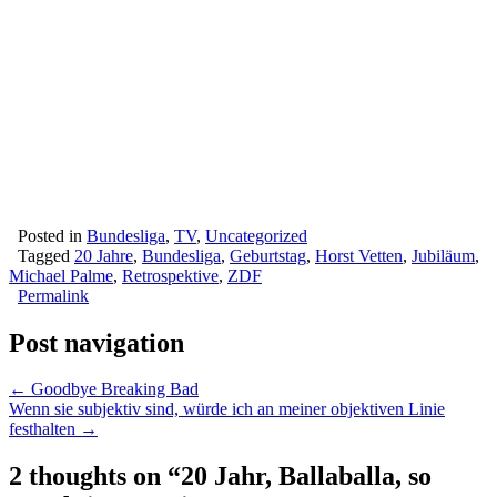
Posted in
Bundesliga
,
TV
,
Uncategorized
Tagged
20 Jahre
,
Bundesliga
,
Geburtstag
,
Horst Vetten
,
Jubiläum
,
Michael Palme
,
Retrospektive
,
ZDF
Permalink
Post navigation
← Goodbye Breaking Bad
Wenn sie subjektiv sind, würde ich an meiner objektiven Linie
festhalten →
2 thoughts on “
20 Jahr, Ballaballa, so