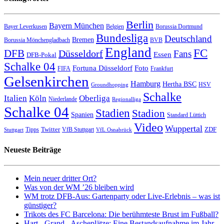
Berlin
Bayern München
Bayer Leverkusen
Belgien
Borussia Dortmund
Bundesliga
Deutschland
Bremen
Borussia Mönchengladbach
BVB
England
FC
DFB
Düsseldorf
Fans
Essen
DFB-Pokal
Schalke 04
Fortuna Düsseldorf
Foto
FIFA
Frankfurt
Gelsenkirchen
Hamburg
Hertha BSC
HSV
Groundhopping
Schalke
Italien
Köln
Oberliga
Niederlande
Regionalliga
Schalke 04
Stadien
Stadion
Spanien
Standard Lüttich
Video
Wuppertal
Twitter
ZDF
Tipps
VfB Stuttgart
Stuttgart
VfL Osnabrück
Neueste Beiträge
Mein neuer dritter Ort?
Was von der WM ’26 bleiben wird
WM trotz DFB-Aus: Gartenparty oder Live-Erlebnis – was ist
günstiger?
Trikots des FC Barcelona: Die berühmteste Brust im Fußball?
Hart-, Grand-, Ascheplätze: Eine Bestandsaufnahme im Jahr