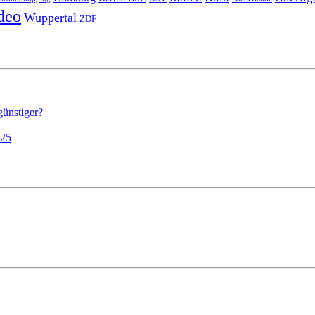
deo
Wuppertal
ZDF
günstiger?
025