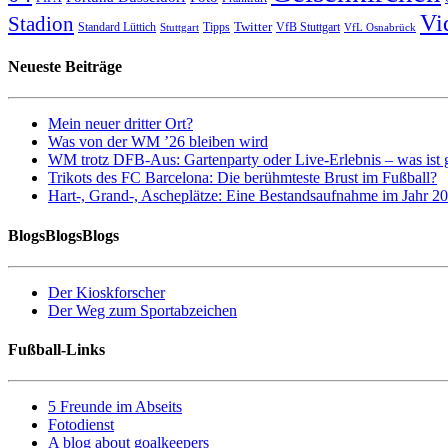
Vi
Stadion
Twitter
Standard Lüttich
Tipps
VfB Stuttgart
Stuttgart
VfL Osnabrück
Neueste Beiträge
Mein neuer dritter Ort?
Was von der WM ’26 bleiben wird
WM trotz DFB-Aus: Gartenparty oder Live-Erlebnis – was ist 
Trikots des FC Barcelona: Die berühmteste Brust im Fußball?
Hart-, Grand-, Ascheplätze: Eine Bestandsaufnahme im Jahr 2
BlogsBlogsBlogs
Der Kioskforscher
Der Weg zum Sportabzeichen
Fußball-Links
5 Freunde im Abseits
Fotodienst
A blog about goalkeepers