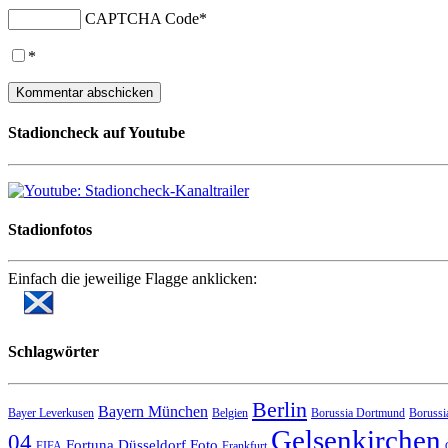
CAPTCHA Code
*
*
Stadioncheck auf Youtube
Stadionfotos
Einfach die jeweilige Flagge anklicken:
Schlagwörter
Berlin
Bayern München
Bayer Leverkusen
Belgien
Borussia Dortmund
Borussi
Gelsenkirchen
04
Fortuna Düsseldorf
Foto
FIFA
Frankfurt