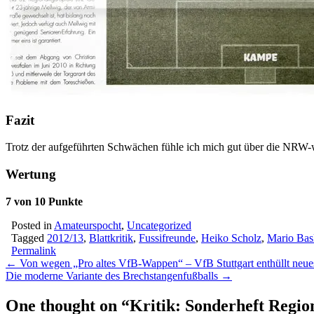
Fazit
Trotz der aufgeführten Schwächen fühle ich mich gut über die NRW-wei
Wertung
7 von 10 Punkte
Posted in
Amateurspocht
,
Uncategorized
Tagged
2012/13
,
Blattkritik
,
Fussifreunde
,
Heiko Scholz
,
Mario Bas
Permalink
Post
← Von wegen „Pro altes VfB-Wappen“ – VfB Stuttgart enthüllt neu
Die moderne Variante des Brechstangenfußballs →
navigation
One thought on “
Kritik: Sonderheft Regio