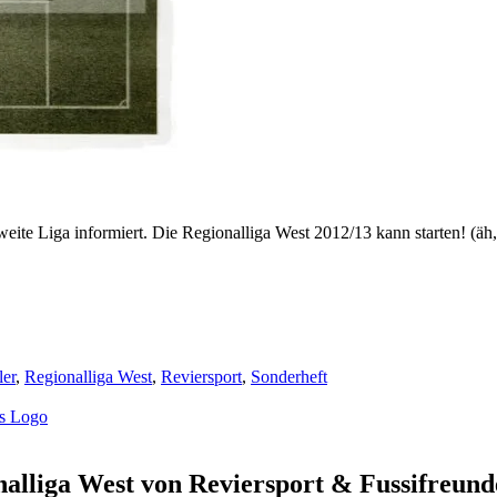
te Liga informiert. Die Regionalliga West 2012/13 kann starten! (äh, j
ler
,
Regionalliga West
,
Reviersport
,
Sonderheft
es Logo
nalliga West von Reviersport & Fussifreund