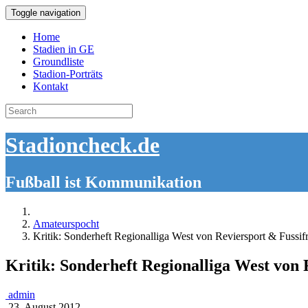
Toggle navigation
Home
Stadien in GE
Groundliste
Stadion-Porträts
Kontakt
Search
for:
Stadioncheck.de
Fußball ist Kommunikation
Amateurspocht
Kritik: Sonderheft Regionalliga West von Reviersport & Fussif
Kritik: Sonderheft Regionalliga West von
admin
23. August 2012