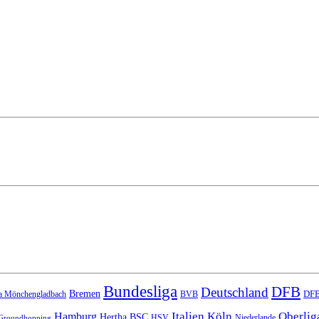
Bundesliga
DFB
Deutschland
Bremen
DFB
a Mönchengladbach
BVB
Italien
Köln
Oberlig
Hamburg
Hertha BSC
HSV
Niederlande
Groundhopping