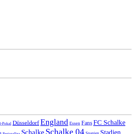
England
FC Schalke
Düsseldorf
Fans
Essen
-Pokal
Schalke 04
Schalke
Stadien
a
Spanien
Regionalliga