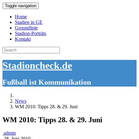
Toggle navigation
Home
Stadien in GE
Groundliste
Stadion-Porträts
Kontakt
Search
for:
Stadioncheck.de
Fußball ist Kommunikation
News
WM 2010: Tipps 28. & 29. Juni
WM 2010: Tipps 28. & 29. Juni
admin
28. Juni 2010