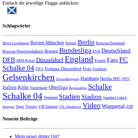
Einfach die jeweilige Flagge anklicken:
Schlagwörter
Berlin
Bayern München
Bayer Leverkusen
Belgien
Borussia Dortmund
Bundesliga
Deutschland
Bremen
Borussia Mönchengladbach
BVB
England
FC
DFB
Düsseldorf
Fans
Essen
DFB-Pokal
Schalke 04
Fortuna Düsseldorf
Foto
FIFA
Frankfurt
Gelsenkirchen
Hamburg
Hertha BSC
HSV
Groundhopping
Schalke
Italien
Köln
Oberliga
Niederlande
Regionalliga
Schalke 04
Stadien
Stadion
Spanien
Standard Lüttich
Video
Wuppertal
Twitter
ZDF
Tipps
VfB Stuttgart
Stuttgart
VfL Osnabrück
Neueste Beiträge
Mein neuer dritter Ort?