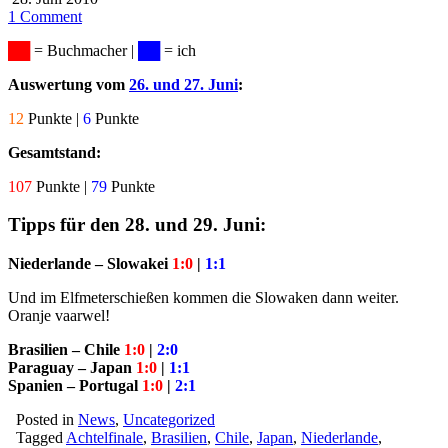
1 Comment
██
= Buchmacher |
██
= ich
Auswertung vom
26. und 27. Juni
:
12
Punkte |
6
Punkte
Gesamtstand:
107
Punkte |
79
Punkte
Tipps für den 28. und 29. Juni:
Niederlande – Slowakei
1:0
|
1:1
Und im Elfmeterschießen kommen die Slowaken dann weiter.
Oranje vaarwel!
Brasilien – Chile
1:0
|
2:0
Paraguay – Japan
1:0
|
1:1
Spanien – Portugal
1:0
|
2:1
Posted in
News
,
Uncategorized
Tagged
Achtelfinale
,
Brasilien
,
Chile
,
Japan
,
Niederlande
,