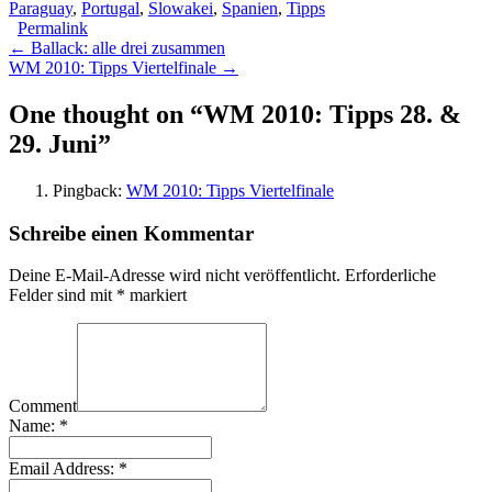
Paraguay
,
Portugal
,
Slowakei
,
Spanien
,
Tipps
Permalink
Post
← Ballack: alle drei zusammen
WM 2010: Tipps Viertelfinale →
navigation
One thought on “
WM 2010: Tipps 28. &
29. Juni
”
Pingback:
WM 2010: Tipps Viertelfinale
Schreibe einen Kommentar
Deine E-Mail-Adresse wird nicht veröffentlicht.
Erforderliche
Felder sind mit
*
markiert
Comment
Name:
*
Email Address:
*