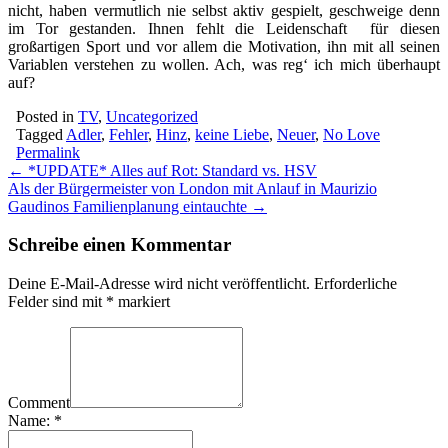
nicht, haben vermutlich nie selbst aktiv gespielt, geschweige denn
im Tor gestanden. Ihnen fehlt die Leidenschaft für diesen
großartigen Sport und vor allem die Motivation, ihn mit all seinen
Variablen verstehen zu wollen. Ach, was reg‘ ich mich überhaupt
auf?
Posted in
TV
,
Uncategorized
Tagged
Adler
,
Fehler
,
Hinz
,
keine Liebe
,
Neuer
,
No Love
Permalink
Post
← *UPDATE* Alles auf Rot: Standard vs. HSV
Als der Bürgermeister von London mit Anlauf in Maurizio
navigation
Gaudinos Familienplanung eintauchte →
Schreibe einen Kommentar
Deine E-Mail-Adresse wird nicht veröffentlicht.
Erforderliche
Felder sind mit
*
markiert
Comment
Name:
*