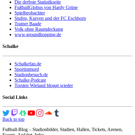
Die derbste Statistikseite
FußballGlobus von Hardy Grüne
Spielbeobachter
Stufen, Kurven und der FC Eschborn
Trainer Baade
Volk ohne Raumdeckung
www.groundhopping.de
Schalke
Schalkefan.de
Sportistmord
Stadionbesuch.de
Schalke-Podcast
Torsten Wieland bloggt wieder
Social Links
Back to top
Fußball-Blog – Stadionbilder, Stadien, Hallen, Tickets, Arenen,
Events, Anfahrt, Infos