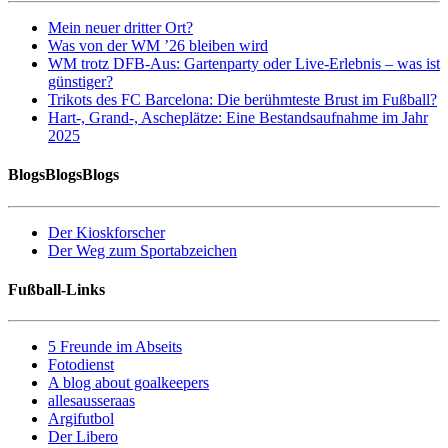
Mein neuer dritter Ort?
Was von der WM ’26 bleiben wird
WM trotz DFB-Aus: Gartenparty oder Live-Erlebnis – was ist
günstiger?
Trikots des FC Barcelona: Die berühmteste Brust im Fußball?
Hart-, Grand-, Ascheplätze: Eine Bestandsaufnahme im Jahr
2025
BlogsBlogsBlogs
Der Kioskforscher
Der Weg zum Sportabzeichen
Fußball-Links
5 Freunde im Abseits
Fotodienst
A blog about goalkeepers
allesausseraas
Argifutbol
Der Libero