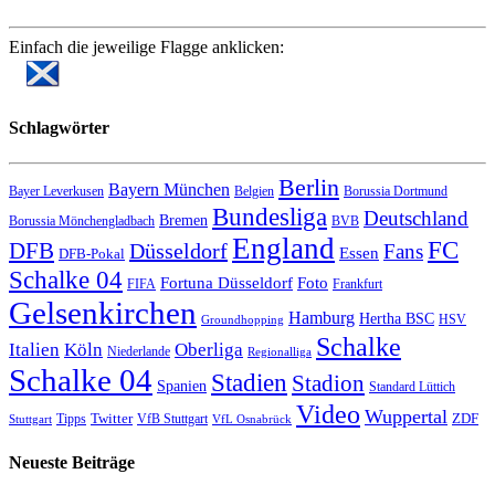
Einfach die jeweilige Flagge anklicken:
Schlagwörter
Berlin
Bayern München
Bayer Leverkusen
Belgien
Borussia Dortmund
Bundesliga
Deutschland
Bremen
Borussia Mönchengladbach
BVB
England
FC
DFB
Düsseldorf
Fans
Essen
DFB-Pokal
Schalke 04
Fortuna Düsseldorf
Foto
FIFA
Frankfurt
Gelsenkirchen
Hamburg
Hertha BSC
HSV
Groundhopping
Schalke
Italien
Köln
Oberliga
Niederlande
Regionalliga
Schalke 04
Stadien
Stadion
Spanien
Standard Lüttich
Video
Wuppertal
Twitter
ZDF
Tipps
VfB Stuttgart
Stuttgart
VfL Osnabrück
Neueste Beiträge