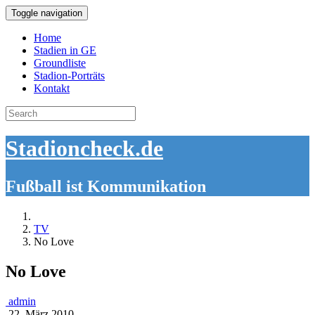
Toggle navigation
Home
Stadien in GE
Groundliste
Stadion-Porträts
Kontakt
Search
for:
Stadioncheck.de
Fußball ist Kommunikation
TV
No Love
No Love
admin
22. März 2010