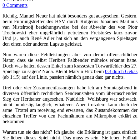
0 Comments
Richtig, Manuel Neuer hat nicht besonders gut ausgesehen. Gestern,
beim Führungstreffer des HSV durch Rutgerus Johannes Martinus
van Nistelrooij beziehungsweise bei der Abwehr des von Piotr
Trochowski eher ungefährlich getretenen Freistoßes kurz zuvor.
Und ja, auch René Adler hat sich an den vergangenen Spieltagen
den einen oder anderen Lapsus geleistet.
Nun waren diese Fehlleistungen aber von derart offensichtlicher
Natur, dass sie selbst Heribert Faßbender mühelos erkannt hätte.
Doch was hatten dessen Enkel zum krassesten Torwartfehler des 27.
Spieltags zu sagen? Nada. Bleibt Marvin Hitz beim
0:3 durch Gekas
(ab 1:15) auf der Linie, passiert nämlich genau das: gar nichts.
Drei oder vier Zusammenfassungen habe ich am Sonntagabend in
diversen öffentlich-rechtlichen Sendeanstalten vom überraschenden
Sieg der Herthaner angesehen. Natürlich, Wolfsburg war schwach,
nicht bundesligatauglich, whatever. Aber trotzdem kann doch der
arme Trottel am receiving end erwarten, das Zustandekommen der
einzelnen Treffer von den Fachmännern am Mikrophon erklärt zu
bekommen.
Warum tun sie das nicht? Ich glaube, die Erklärung ist ganz einfach:
Sie lieben dieses Spiel nicht. Das muss es sein. Sie leben Fußball