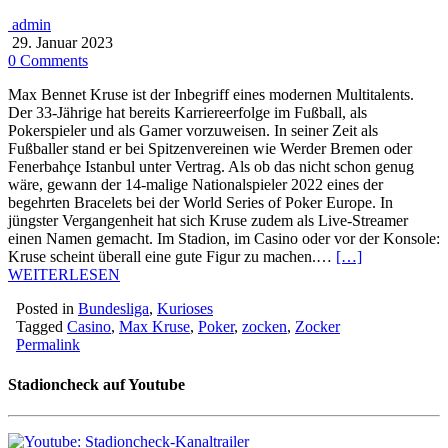
admin
29. Januar 2023
0 Comments
Max Bennet Kruse ist der Inbegriff eines modernen Multitalents.
Der 33-Jährige hat bereits Karriereerfolge im Fußball, als
Pokerspieler und als Gamer vorzuweisen. In seiner Zeit als
Fußballer stand er bei Spitzenvereinen wie Werder Bremen oder
Fenerbahçe Istanbul unter Vertrag. Als ob das nicht schon genug
wäre, gewann der 14-malige Nationalspieler 2022 eines der
begehrten Bracelets bei der World Series of Poker Europe. In
jüngster Vergangenheit hat sich Kruse zudem als Live-Streamer
einen Namen gemacht. Im Stadion, im Casino oder vor der Konsole:
Kruse scheint überall eine gute Figur zu machen.…
[…]
WEITERLESEN
Posted in
Bundesliga
,
Kurioses
Tagged
Casino
,
Max Kruse
,
Poker
,
zocken
,
Zocker
Permalink
Stadioncheck auf Youtube