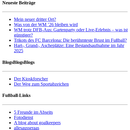
Neueste Beiträge
Mein neuer dritter Ort?
Was von der WM ’26 bleiben wird
WM trotz DFB-Aus: Gartenparty oder Live-Erlebnis – was ist
günstiger?
Trikots des FC Barcelona: Die berühmteste Brust im Fußball?
Hart-, Grand-, Ascheplätze: Eine Bestandsaufnahme im Jahr
2025
BlogsBlogsBlogs
Der Kioskforscher
Der Weg zum Sportabzeichen
Fußball-Links
5 Freunde im Abseits
Fotodienst
A blog about goalkeepers
allesausseraas