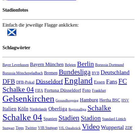
Stadionfotos
Einfach die jeweilige Flagge anklicken:
Schlagwörter
Berlin
Bayern München
Bayer Leverkusen
Belgien
Borussia Dortmund
Bundesliga
Deutschland
Bremen
Borussia Mönchengladbach
BVB
England
FC
DFB
Düsseldorf
Fans
Essen
DFB-Pokal
Schalke 04
Fortuna Düsseldorf
Foto
FIFA
Frankfurt
Gelsenkirchen
Hamburg
Hertha BSC
HSV
Groundhopping
Schalke
Italien
Köln
Oberliga
Niederlande
Regionalliga
Schalke 04
Stadien
Stadion
Spanien
Standard Lüttich
Video
Wuppertal
Twitter
ZDF
Tipps
VfB Stuttgart
Stuttgart
VfL Osnabrück