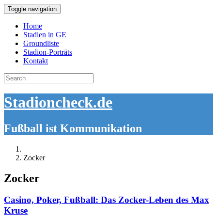
Toggle navigation
Home
Stadien in GE
Groundliste
Stadion-Porträts
Kontakt
Search
for:
Stadioncheck.de
Fußball ist Kommunikation
Zocker
Zocker
Casino, Poker, Fußball: Das Zocker-Leben des Max
Kruse