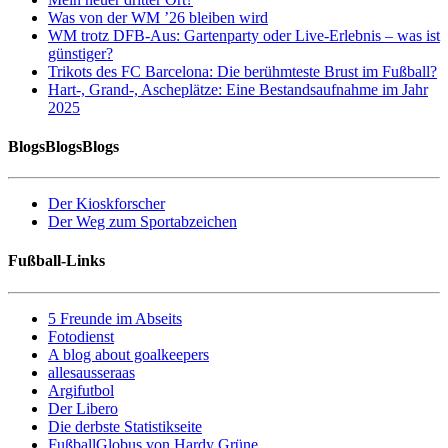
Was von der WM ’26 bleiben wird
WM trotz DFB-Aus: Gartenparty oder Live-Erlebnis – was ist
günstiger?
Trikots des FC Barcelona: Die berühmteste Brust im Fußball?
Hart-, Grand-, Ascheplätze: Eine Bestandsaufnahme im Jahr
2025
BlogsBlogsBlogs
Der Kioskforscher
Der Weg zum Sportabzeichen
Fußball-Links
5 Freunde im Abseits
Fotodienst
A blog about goalkeepers
allesausseraas
Argifutbol
Der Libero
Die derbste Statistikseite
FußballGlobus von Hardy Grüne