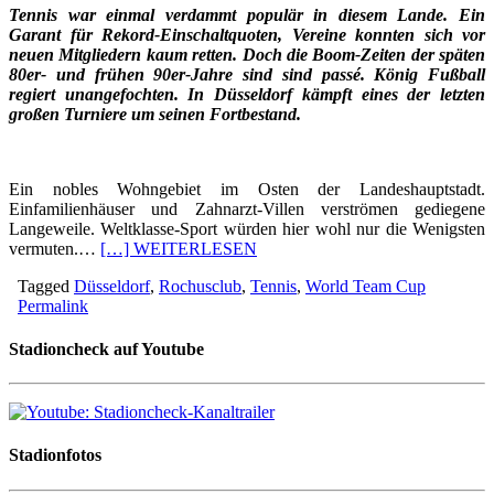
Tennis war einmal verdammt populär in diesem Lande. Ein
Garant für Rekord-Einschaltquoten, Vereine konnten sich vor
neuen Mitgliedern kaum retten. Doch die Boom-Zeiten der späten
80er- und frühen 90er-Jahre sind sind passé. König Fußball
regiert unangefochten. In Düsseldorf kämpft eines der letzten
großen Turniere um seinen Fortbestand.
Ein nobles Wohngebiet im Osten der Landeshauptstadt.
Einfamilienhäuser und Zahnarzt-Villen verströmen gediegene
Langeweile. Weltklasse-Sport würden hier wohl nur die Wenigsten
vermuten.…
[…] WEITERLESEN
Tagged
Düsseldorf
,
Rochusclub
,
Tennis
,
World Team Cup
Permalink
Stadioncheck auf Youtube
Stadionfotos