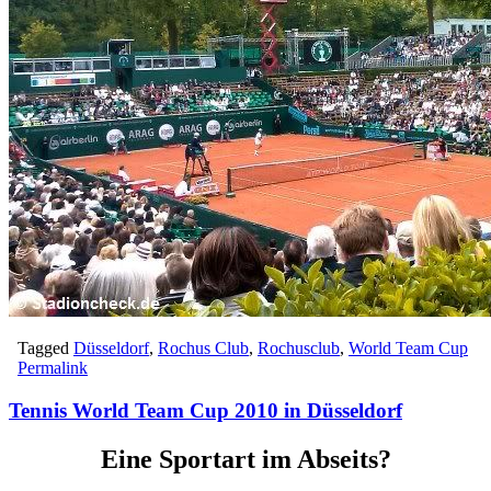
Tagged
Düsseldorf
,
Rochus Club
,
Rochusclub
,
World Team Cup
Permalink
Tennis World Team Cup 2010 in Düsseldorf
Eine Sportart im Abseits?