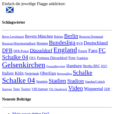
Einfach die jeweilige Flagge anklicken:
Schlagwörter
Berlin
Bayern München
Bayer Leverkusen
Belgien
Borussia Dortmund
Bundesliga
Deutschland
Bremen
Borussia Mönchengladbach
BVB
England
FC
DFB
Düsseldorf
Fans
Essen
DFB-Pokal
Schalke 04
Fortuna Düsseldorf
Foto
FIFA
Frankfurt
Gelsenkirchen
Hamburg
Hertha BSC
HSV
Groundhopping
Schalke
Italien
Köln
Oberliga
Niederlande
Regionalliga
Schalke 04
Stadien
Stadion
Spanien
Standard Lüttich
Video
Wuppertal
Twitter
ZDF
Tipps
VfB Stuttgart
Stuttgart
VfL Osnabrück
Neueste Beiträge
Mein neuer dritter Ort?