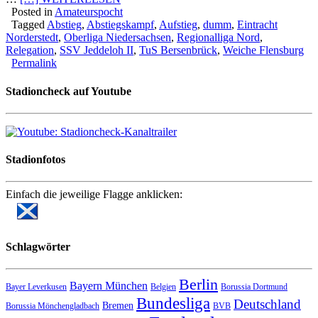
Posted in
Amateurspocht
Tagged
Abstieg
,
Abstiegskampf
,
Aufstieg
,
dumm
,
Eintracht
Norderstedt
,
Oberliga Niedersachsen
,
Regionalliga Nord
,
Relegation
,
SSV Jeddeloh II
,
TuS Bersenbrück
,
Weiche Flensburg
Permalink
Stadioncheck auf Youtube
Stadionfotos
Einfach die jeweilige Flagge anklicken:
Schlagwörter
Berlin
Bayern München
Bayer Leverkusen
Belgien
Borussia Dortmund
Bundesliga
Deutschland
Bremen
Borussia Mönchengladbach
BVB