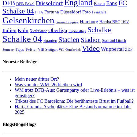
England
FC
DFB
Düsseldorf
Fans
Essen
DFB-Pokal
Schalke 04
Fortuna Düsseldorf
Foto
FIFA
Frankfurt
Gelsenkirchen
Hamburg
Hertha BSC
HSV
Groundhopping
Schalke
Italien
Köln
Oberliga
Niederlande
Regionalliga
Schalke 04
Stadien
Stadion
Spanien
Standard Lüttich
Video
Wuppertal
Twitter
ZDF
Tipps
VfB Stuttgart
Stuttgart
VfL Osnabrück
Neueste Beiträge
Mein neuer dritter Ort?
Was von der WM ’26 bleiben wird
WM trotz DFB-Aus: Gartenparty oder Live-Erlebnis – was ist
günstiger?
Trikots des FC Barcelona: Die berühmteste Brust im Fußball?
Hart-, Grand-, Ascheplätze: Eine Bestandsaufnahme im Jahr
2025
BlogsBlogsBlogs