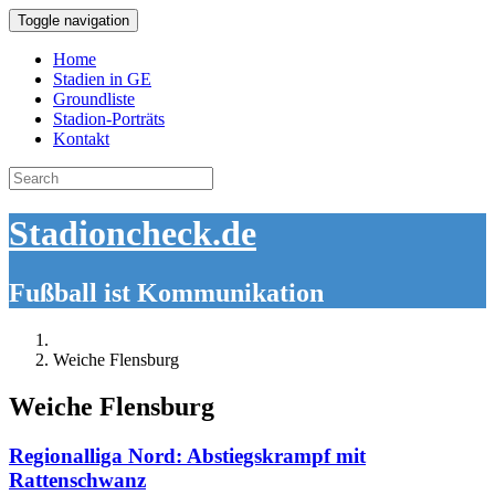
Toggle navigation
Home
Stadien in GE
Groundliste
Stadion-Porträts
Kontakt
Search
for:
Stadioncheck.de
Fußball ist Kommunikation
Weiche Flensburg
Weiche Flensburg
Regionalliga Nord: Abstiegskrampf mit
Rattenschwanz