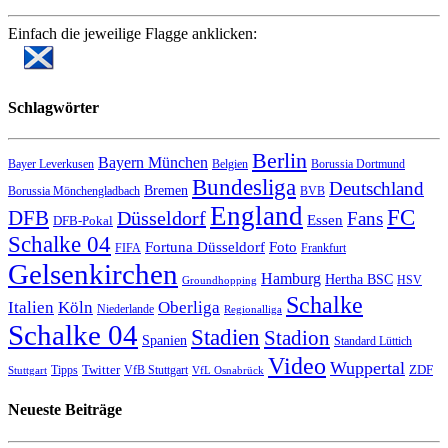
Einfach die jeweilige Flagge anklicken:
Schlagwörter
Berlin
Bayern München
Bayer Leverkusen
Belgien
Borussia Dortmund
Bundesliga
Deutschland
Bremen
Borussia Mönchengladbach
BVB
England
FC
DFB
Düsseldorf
Fans
Essen
DFB-Pokal
Schalke 04
Fortuna Düsseldorf
Foto
FIFA
Frankfurt
Gelsenkirchen
Hamburg
Hertha BSC
HSV
Groundhopping
Schalke
Italien
Köln
Oberliga
Niederlande
Regionalliga
Schalke 04
Stadien
Stadion
Spanien
Standard Lüttich
Video
Wuppertal
Twitter
ZDF
Tipps
VfB Stuttgart
Stuttgart
VfL Osnabrück
Neueste Beiträge