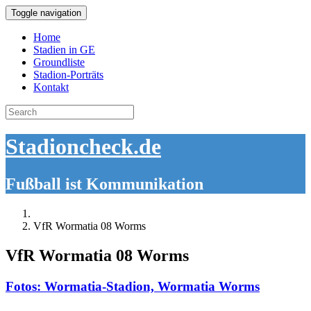
Toggle navigation
Home
Stadien in GE
Groundliste
Stadion-Porträts
Kontakt
Search
for:
Stadioncheck.de
Fußball ist Kommunikation
VfR Wormatia 08 Worms
VfR Wormatia 08 Worms
Fotos: Wormatia-Stadion, Wormatia Worms