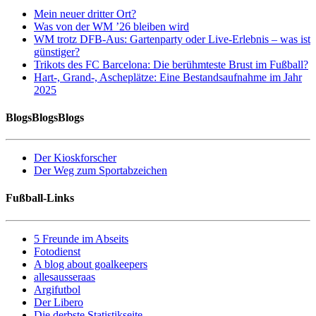
Mein neuer dritter Ort?
Was von der WM ’26 bleiben wird
WM trotz DFB-Aus: Gartenparty oder Live-Erlebnis – was ist
günstiger?
Trikots des FC Barcelona: Die berühmteste Brust im Fußball?
Hart-, Grand-, Ascheplätze: Eine Bestandsaufnahme im Jahr
2025
BlogsBlogsBlogs
Der Kioskforscher
Der Weg zum Sportabzeichen
Fußball-Links
5 Freunde im Abseits
Fotodienst
A blog about goalkeepers
allesausseraas
Argifutbol
Der Libero
Die derbste Statistikseite