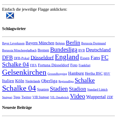
Einfach die jeweilige Flagge anklicken:
Schlagwörter
Berlin
Bayern München
Bayer Leverkusen
Belgien
Borussia Dortmund
Bundesliga
Deutschland
Bremen
Borussia Mönchengladbach
BVB
England
FC
DFB
Düsseldorf
Fans
Essen
DFB-Pokal
Schalke 04
Fortuna Düsseldorf
Foto
FIFA
Frankfurt
Gelsenkirchen
Hamburg
Hertha BSC
HSV
Groundhopping
Schalke
Italien
Köln
Oberliga
Niederlande
Regionalliga
Schalke 04
Stadien
Stadion
Spanien
Standard Lüttich
Video
Wuppertal
Twitter
ZDF
Tipps
VfB Stuttgart
Stuttgart
VfL Osnabrück
Neueste Beiträge