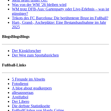
Mein neuer dritter Ort?
Was von der WM ’26 bleiben wird
WM trotz DFB-Aus: Gartenparty oder Live-Erlebnis – was ist
günstiger?
Trikots des FC Barcelona: Die berühmteste Brust im Fußball?
Hart-, Grand-, Ascheplätze: Eine Bestandsaufnahme im Jahr
2025
BlogsBlogsBlogs
Der Kioskforscher
Der Weg zum Sportabzeichen
Fußball-Links
5 Freunde im Abseits
Fotodienst
A blog about goalkeepers
allesausseraas
Argifutbol
Der Libero
Die derbste Statistikseite
FußballGlobus von Hardy Grüne