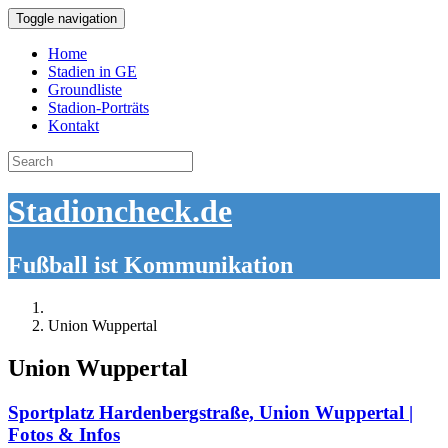
Toggle navigation
Home
Stadien in GE
Groundliste
Stadion-Porträts
Kontakt
Search
for:
Stadioncheck.de
Fußball ist Kommunikation
Union Wuppertal
Union Wuppertal
Sportplatz Hardenbergstraße, Union Wuppertal |
Fotos & Infos