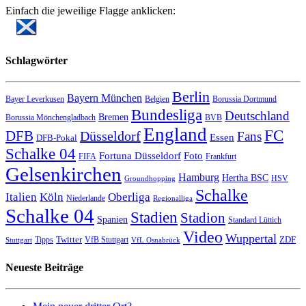
Einfach die jeweilige Flagge anklicken:
Schlagwörter
Berlin
Bayern München
Bayer Leverkusen
Belgien
Borussia Dortmund
Bundesliga
Deutschland
Bremen
Borussia Mönchengladbach
BVB
England
FC
DFB
Düsseldorf
Fans
Essen
DFB-Pokal
Schalke 04
Fortuna Düsseldorf
Foto
FIFA
Frankfurt
Gelsenkirchen
Hamburg
Hertha BSC
HSV
Groundhopping
Schalke
Italien
Köln
Oberliga
Niederlande
Regionalliga
Schalke 04
Stadien
Stadion
Spanien
Standard Lüttich
Video
Wuppertal
Twitter
ZDF
Tipps
VfB Stuttgart
Stuttgart
VfL Osnabrück
Neueste Beiträge