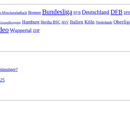
Bundesliga
DFB
Deutschland
Bremen
DFB
a Mönchengladbach
BVB
Italien
Köln
Oberlig
Hamburg
Hertha BSC
HSV
Niederlande
Groundhopping
deo
Wuppertal
ZDF
günstiger?
025