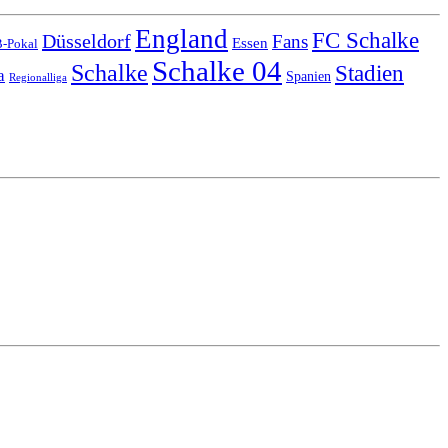
England
FC Schalke
Düsseldorf
Fans
Essen
-Pokal
Schalke 04
Schalke
Stadien
a
Spanien
Regionalliga