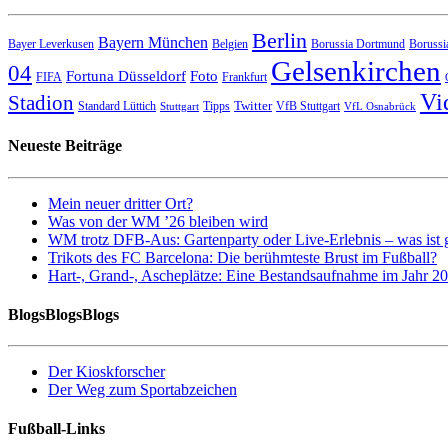
Berlin
Bayern München
Bayer Leverkusen
Belgien
Borussia Dortmund
Borussi
Gelsenkirchen
04
Fortuna Düsseldorf
Foto
FIFA
Frankfurt
Vi
Stadion
Twitter
Standard Lüttich
Tipps
VfB Stuttgart
Stuttgart
VfL Osnabrück
Neueste Beiträge
Mein neuer dritter Ort?
Was von der WM ’26 bleiben wird
WM trotz DFB-Aus: Gartenparty oder Live-Erlebnis – was ist 
Trikots des FC Barcelona: Die berühmteste Brust im Fußball?
Hart-, Grand-, Ascheplätze: Eine Bestandsaufnahme im Jahr 2
BlogsBlogsBlogs
Der Kioskforscher
Der Weg zum Sportabzeichen
Fußball-Links