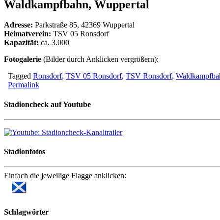
Waldkampfbahn, Wuppertal
Adresse:
Parkstraße 85, 42369 Wuppertal
Heimatverein:
TSV 05 Ronsdorf
Kapazität:
ca. 3.000
Fotogalerie
(Bilder durch Anklicken vergrößern):
Tagged
Ronsdorf
,
TSV 05 Ronsdorf
,
TSV Ronsdorf
,
Waldkampfba
Permalink
Stadioncheck auf Youtube
Stadionfotos
Einfach die jeweilige Flagge anklicken:
Schlagwörter