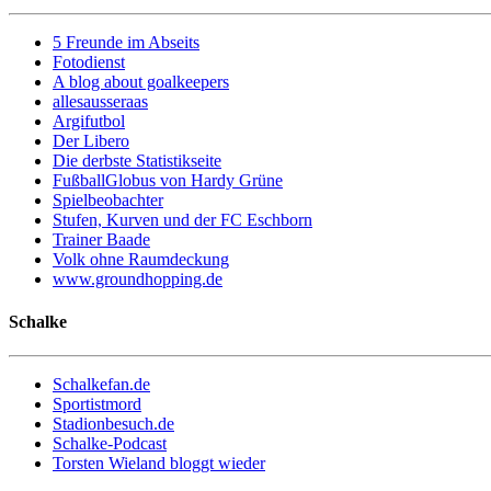
5 Freunde im Abseits
Fotodienst
A blog about goalkeepers
allesausseraas
Argifutbol
Der Libero
Die derbste Statistikseite
FußballGlobus von Hardy Grüne
Spielbeobachter
Stufen, Kurven und der FC Eschborn
Trainer Baade
Volk ohne Raumdeckung
www.groundhopping.de
Schalke
Schalkefan.de
Sportistmord
Stadionbesuch.de
Schalke-Podcast
Torsten Wieland bloggt wieder