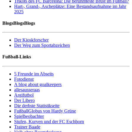
Trikots des FC Barcelona: Die berühmteste Brust im Fußball?
Hart-, Grand-, Ascheplätze: Eine Bestandsaufnahme im Jahr
2025
BlogsBlogsBlogs
Der Kioskforscher
Der Weg zum Sportabzeichen
Fußball-Links
5 Freunde im Abseits
Fotodienst
A blog about goalkeepers
allesausseraas
Argifutbol
Der Libero
Die derbste Statistikseite
FußballGlobus von Hardy Grüne
Spielbeobachter
Stufen, Kurven und der FC Eschborn
Trainer Baade