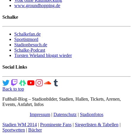
Volk ohne Raumdeckung
www.groundhopping.de
Schalke
Schalkefan.de
Sportistmord
Stadionbesuch.de
Schalke-Podcast
Torsten Wieland bloggt wieder
Social Links
Back to top
Fußball-Blog – Stadionbilder, Stadien, Hallen, Tickets, Arenen,
Events, Anfahrt, Infos
Impressum
|
Datenschutz
|
Stadionfotos
Stadien WM 2014
|
Prominente Fans
|
Siegerlisten & Tabellen
|
Sportwetten
|
Bücher