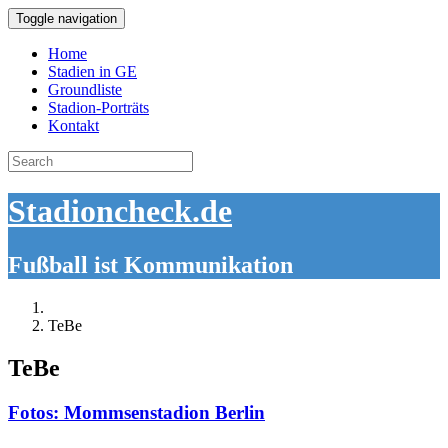
Toggle navigation
Home
Stadien in GE
Groundliste
Stadion-Porträts
Kontakt
Search
for:
Stadioncheck.de
Fußball ist Kommunikation
TeBe
TeBe
Fotos: Mommsenstadion Berlin