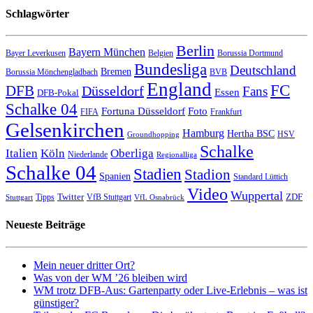
Schlagwörter
Berlin
Bayern München
Bayer Leverkusen
Belgien
Borussia Dortmund
Bundesliga
Deutschland
Bremen
Borussia Mönchengladbach
BVB
England
FC
DFB
Düsseldorf
Fans
Essen
DFB-Pokal
Schalke 04
Fortuna Düsseldorf
Foto
FIFA
Frankfurt
Gelsenkirchen
Hamburg
Hertha BSC
HSV
Groundhopping
Schalke
Italien
Köln
Oberliga
Niederlande
Regionalliga
Schalke 04
Stadien
Stadion
Spanien
Standard Lüttich
Video
Wuppertal
Twitter
ZDF
Tipps
VfB Stuttgart
Stuttgart
VfL Osnabrück
Neueste Beiträge
Mein neuer dritter Ort?
Was von der WM ’26 bleiben wird
WM trotz DFB-Aus: Gartenparty oder Live-Erlebnis – was ist
günstiger?