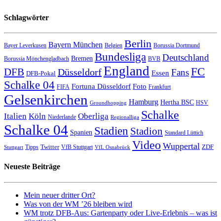
Schlagwörter
Berlin
Bayern München
Bayer Leverkusen
Belgien
Borussia Dortmund
Bundesliga
Deutschland
Bremen
Borussia Mönchengladbach
BVB
England
FC
DFB
Düsseldorf
Fans
Essen
DFB-Pokal
Schalke 04
Fortuna Düsseldorf
Foto
FIFA
Frankfurt
Gelsenkirchen
Hamburg
Hertha BSC
HSV
Groundhopping
Schalke
Italien
Köln
Oberliga
Niederlande
Regionalliga
Schalke 04
Stadien
Stadion
Spanien
Standard Lüttich
Video
Wuppertal
Twitter
ZDF
Tipps
VfB Stuttgart
Stuttgart
VfL Osnabrück
Neueste Beiträge
Mein neuer dritter Ort?
Was von der WM ’26 bleiben wird
WM trotz DFB-Aus: Gartenparty oder Live-Erlebnis – was ist