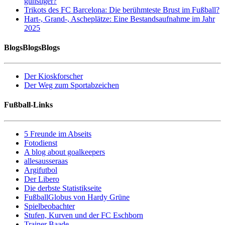
günstiger?
Trikots des FC Barcelona: Die berühmteste Brust im Fußball?
Hart-, Grand-, Ascheplätze: Eine Bestandsaufnahme im Jahr
2025
BlogsBlogsBlogs
Der Kioskforscher
Der Weg zum Sportabzeichen
Fußball-Links
5 Freunde im Abseits
Fotodienst
A blog about goalkeepers
allesausseraas
Argifutbol
Der Libero
Die derbste Statistikseite
FußballGlobus von Hardy Grüne
Spielbeobachter
Stufen, Kurven und der FC Eschborn
Trainer Baade