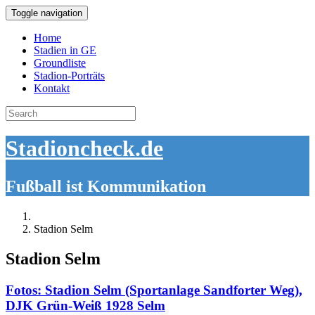
Toggle navigation
Home
Stadien in GE
Groundliste
Stadion-Porträts
Kontakt
Search
for:
Stadioncheck.de
Fußball ist Kommunikation
Stadion Selm
Stadion Selm
Fotos: Stadion Selm (Sportanlage Sandforter Weg),
DJK Grün-Weiß 1928 Selm