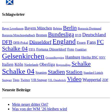
Schlagwörter
Berlin
Bayern München
Bayer Leverkusen
Belgien
Borussia Dortmund
Bundesliga
Deutschland
Bremen
Borussia Mönchengladbach
BVB
England
FC
DFB
Düsseldorf
Fans
Essen
DFB-Pokal
Schalke 04
Fortuna Düsseldorf
Foto
FIFA
Frankfurt
Gelsenkirchen
Hamburg
Hertha BSC
HSV
Groundhopping
Schalke
Italien
Köln
Oberliga
Niederlande
Regionalliga
Schalke 04
Stadien
Stadion
Spanien
Standard Lüttich
Video
Wuppertal
Twitter
ZDF
Tipps
VfB Stuttgart
Stuttgart
VfL Osnabrück
Neueste Beiträge
Mein neuer dritter Ort?
Was von der WM ’26 bleiben wird