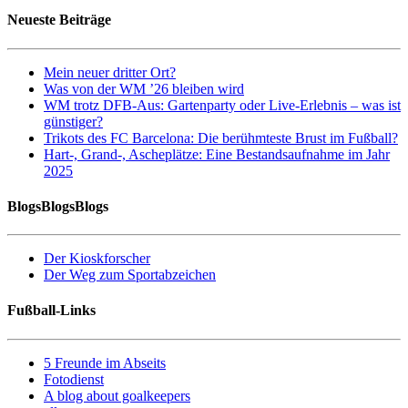
Neueste Beiträge
Mein neuer dritter Ort?
Was von der WM ’26 bleiben wird
WM trotz DFB-Aus: Gartenparty oder Live-Erlebnis – was ist
günstiger?
Trikots des FC Barcelona: Die berühmteste Brust im Fußball?
Hart-, Grand-, Ascheplätze: Eine Bestandsaufnahme im Jahr
2025
BlogsBlogsBlogs
Der Kioskforscher
Der Weg zum Sportabzeichen
Fußball-Links
5 Freunde im Abseits
Fotodienst
A blog about goalkeepers