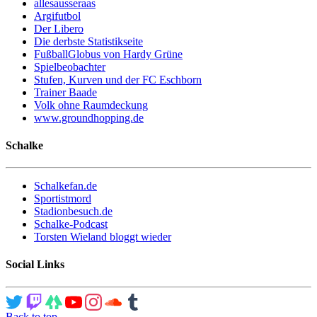
allesausseraas
Argifutbol
Der Libero
Die derbste Statistikseite
FußballGlobus von Hardy Grüne
Spielbeobachter
Stufen, Kurven und der FC Eschborn
Trainer Baade
Volk ohne Raumdeckung
www.groundhopping.de
Schalke
Schalkefan.de
Sportistmord
Stadionbesuch.de
Schalke-Podcast
Torsten Wieland bloggt wieder
Social Links
Back to top