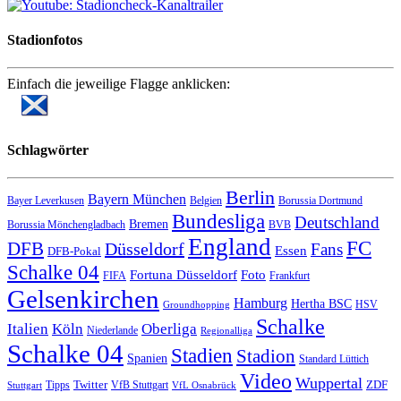
Stadionfotos
Einfach die jeweilige Flagge anklicken:
Schlagwörter
Berlin
Bayern München
Bayer Leverkusen
Belgien
Borussia Dortmund
Bundesliga
Deutschland
Bremen
Borussia Mönchengladbach
BVB
England
FC
DFB
Düsseldorf
Fans
Essen
DFB-Pokal
Schalke 04
Fortuna Düsseldorf
Foto
FIFA
Frankfurt
Gelsenkirchen
Hamburg
Hertha BSC
HSV
Groundhopping
Schalke
Italien
Köln
Oberliga
Niederlande
Regionalliga
Schalke 04
Stadien
Stadion
Spanien
Standard Lüttich
Video
Wuppertal
Twitter
ZDF
Tipps
VfB Stuttgart
Stuttgart
VfL Osnabrück