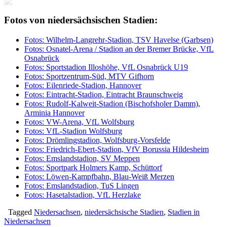
Fotos von niedersächsischen Stadien:
Fotos: Wilhelm-Langrehr-Stadion, TSV Havelse (Garbsen)
Fotos: Osnatel-Arena / Stadion an der Bremer Brücke, VfL
Osnabrück
Fotos: Sportstadion Illoshöhe, VfL Osnabrück U19
Fotos: Sportzentrum-Süd, MTV Gifhorn
Fotos: Eilenriede-Stadion, Hannover
Fotos: Eintracht-Stadion, Eintracht Braunschweig
Fotos: Rudolf-Kalweit-Stadion (Bischofsholer Damm),
Arminia Hannover
Fotos: VW-Arena, VfL Wolfsburg
Fotos: VfL-Stadion Wolfsburg
Fotos: Drömlingstadion, Wolfsburg-Vorsfelde
Fotos: Friedrich-Ebert-Stadion, VfV Borussia Hildesheim
Fotos: Emslandstadion, SV Meppen
Fotos: Sportpark Holmers Kamp, Schüttorf
Fotos: Löwen-Kampfbahn, Blau-Weiß Merzen
Fotos: Emslandstadion, TuS Lingen
Fotos: Hasetalstadion, VfL Herzlake
Tagged
Niedersachsen
,
niedersächsische Stadien
,
Stadien in
Niedersachsen