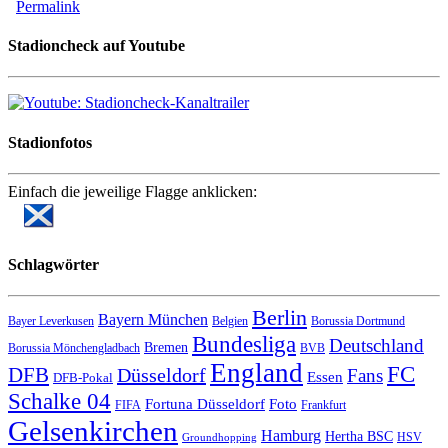
Permalink
Stadioncheck auf Youtube
Stadionfotos
Einfach die jeweilige Flagge anklicken:
Schlagwörter
Berlin
Bayern München
Bayer Leverkusen
Belgien
Borussia Dortmund
Bundesliga
Deutschland
Bremen
Borussia Mönchengladbach
BVB
England
FC
DFB
Düsseldorf
Fans
Essen
DFB-Pokal
Schalke 04
Fortuna Düsseldorf
Foto
FIFA
Frankfurt
Gelsenkirchen
Hamburg
Hertha BSC
HSV
Groundhopping