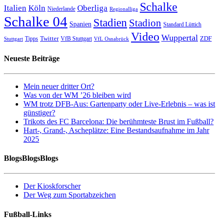
Schalke
Italien
Köln
Oberliga
Niederlande
Regionalliga
Schalke 04
Stadien
Stadion
Spanien
Standard Lüttich
Video
Wuppertal
Twitter
ZDF
Tipps
VfB Stuttgart
Stuttgart
VfL Osnabrück
Neueste Beiträge
Mein neuer dritter Ort?
Was von der WM ’26 bleiben wird
WM trotz DFB-Aus: Gartenparty oder Live-Erlebnis – was ist
günstiger?
Trikots des FC Barcelona: Die berühmteste Brust im Fußball?
Hart-, Grand-, Ascheplätze: Eine Bestandsaufnahme im Jahr
2025
BlogsBlogsBlogs
Der Kioskforscher
Der Weg zum Sportabzeichen
Fußball-Links