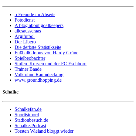
5 Freunde im Abseits
Fotodienst
A blog about goalkeepers
allesausseraas
Argifutbol
Der Libero
Die derbste Statistikseite
FußballGlobus von Hardy Grüne
Spielbeobachter
Stufen, Kurven und der FC Eschborn
Trainer Baade
Volk ohne Raumdeckung
www.groundhopping.de
Schalke
Schalkefan.de
Sportistmord
Stadionbesuch.de
Schalke-Podcast
Torsten Wieland bloggt wieder