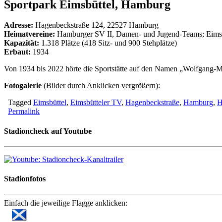
Sportpark Eimsbüttel, Hamburg
Adresse:
Hagenbeckstraße 124, 22527 Hamburg
Heimatvereine:
Hamburger SV II, Damen- und Jugend-Teams; Eimsbü
Kapazität:
1.318 Plätze (418 Sitz- und 900 Stehplätze)
Erbaut:
1934
Von 1934 bis 2022 hörte die Sportstätte auf den Namen „Wolfgang-Me
Fotogalerie
(Bilder durch Anklicken vergrößern):
Tagged
Eimsbüttel
,
Eimsbütteler TV
,
Hagenbeckstraße
,
Hamburg
,
H
Permalink
Stadioncheck auf Youtube
Stadionfotos
Einfach die jeweilige Flagge anklicken: