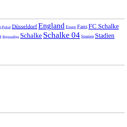
England
FC Schalke
Düsseldorf
Fans
Essen
-Pokal
Schalke 04
Schalke
Stadien
a
Spanien
Regionalliga