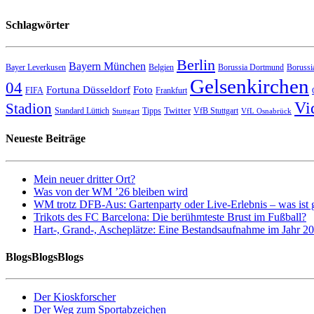
Schlagwörter
Berlin
Bayern München
Bayer Leverkusen
Belgien
Borussia Dortmund
Borussi
Gelsenkirchen
04
Fortuna Düsseldorf
Foto
FIFA
Frankfurt
Vi
Stadion
Twitter
Standard Lüttich
Tipps
VfB Stuttgart
Stuttgart
VfL Osnabrück
Neueste Beiträge
Mein neuer dritter Ort?
Was von der WM ’26 bleiben wird
WM trotz DFB-Aus: Gartenparty oder Live-Erlebnis – was ist 
Trikots des FC Barcelona: Die berühmteste Brust im Fußball?
Hart-, Grand-, Ascheplätze: Eine Bestandsaufnahme im Jahr 2
BlogsBlogsBlogs
Der Kioskforscher
Der Weg zum Sportabzeichen