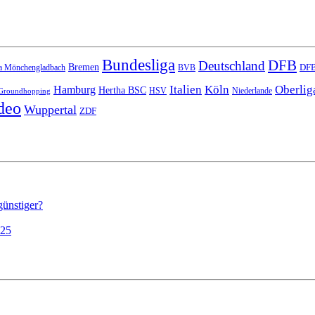
Bundesliga
DFB
Deutschland
Bremen
DFB
a Mönchengladbach
BVB
Italien
Köln
Oberlig
Hamburg
Hertha BSC
HSV
Niederlande
Groundhopping
deo
Wuppertal
ZDF
günstiger?
025