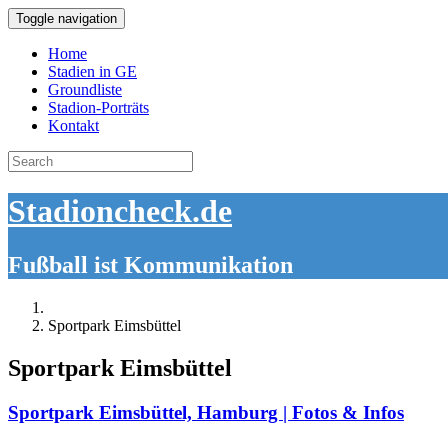
Toggle navigation
Home
Stadien in GE
Groundliste
Stadion-Porträts
Kontakt
Search
for:
Stadioncheck.de
Fußball ist Kommunikation
Sportpark Eimsbüttel
Sportpark Eimsbüttel
Sportpark Eimsbüttel, Hamburg | Fotos & Infos