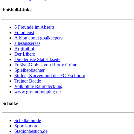
Fußball-Links
5 Freunde im Abseits
Fotodienst
A blog about goalkeepers
allesausseraas
Argifutbol
Der Libero
Die derbste Statistikseite
FußballGlobus von Hardy Grüne
Spielbeobachter
Stufen, Kurven und der FC Eschborn
Trainer Baade
Volk ohne Raumdeckung
www.groundhopping.de
Schalke
Schalkefan.de
Sportistmord
Stadionbesuch.de