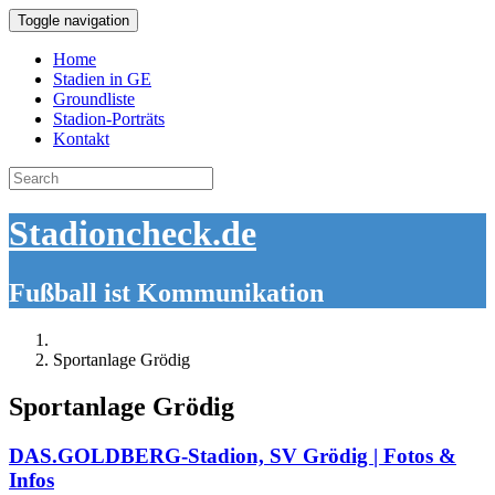
Toggle navigation
Home
Stadien in GE
Groundliste
Stadion-Porträts
Kontakt
Search
for:
Stadioncheck.de
Fußball ist Kommunikation
Sportanlage Grödig
Sportanlage Grödig
DAS.GOLDBERG-Stadion, SV Grödig | Fotos &
Infos