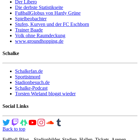
Der Libero
Die derbste Statistikseite
FußballGlobus von Hardy Grüne
Spielbeobachter
Stufen, Kurven und der FC Eschborn
Trainer Baade
Volk ohne Raumdeckung
www.groundhopping.de
Schalke
Schalkefan.de
Sportistmord
Stadionbesuch.de
Schalke-Podcast
Torsten Wieland bloggt wieder
Social Links
Back to top
Fußball-Blog – Stadionbilder, Stadien, Hallen, Tickets, Arenen,