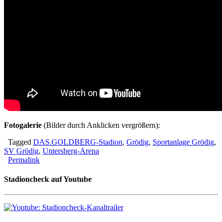
Fotogalerie
(Bilder durch Anklicken vergrößern):
Tagged
DAS.GOLDBERG-Stadion
,
Grödig
,
Sportanlage Grödig
,
SV Grödig
,
Untersberg-Arena
Permalink
Stadioncheck auf Youtube