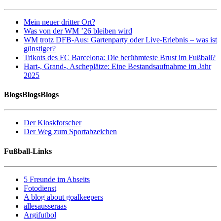
Mein neuer dritter Ort?
Was von der WM ’26 bleiben wird
WM trotz DFB-Aus: Gartenparty oder Live-Erlebnis – was ist
günstiger?
Trikots des FC Barcelona: Die berühmteste Brust im Fußball?
Hart-, Grand-, Ascheplätze: Eine Bestandsaufnahme im Jahr
2025
BlogsBlogsBlogs
Der Kioskforscher
Der Weg zum Sportabzeichen
Fußball-Links
5 Freunde im Abseits
Fotodienst
A blog about goalkeepers
allesausseraas
Argifutbol