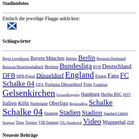
Stadionfotos
Einfach die jeweilige Flagge anklicken:
Schlagwörter
Berlin
Bayern München
Bayer Leverkusen
Belgien
Borussia Dortmund
Bundesliga
Deutschland
Bremen
Borussia Mönchengladbach
BVB
England
FC
DFB
Düsseldorf
Fans
Essen
DFB-Pokal
Schalke 04
Fortuna Düsseldorf
Foto
FIFA
Frankfurt
Gelsenkirchen
Hamburg
Hertha BSC
HSV
Groundhopping
Schalke
Italien
Köln
Oberliga
Niederlande
Regionalliga
Schalke 04
Stadien
Stadion
Spanien
Standard Lüttich
Video
Wuppertal
Twitter
ZDF
Tipps
VfB Stuttgart
Stuttgart
VfL Osnabrück
Neueste Beiträge