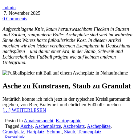
admin
7. November 2025
0 Comments
Aufgeschlagene Knie, kaum herauswaschbare Flecken in Stutzen
und Socken, ramponierte Bälle: Ascheplätze sind sind im wahrsten
Sinne des Wortes harte fußballerische Kost. In diesem Artikel
möchten wir den letzten verbliebenen Exemplaren in Deutschland
nachspüren – und damit einer Ära, in der Staub, Schweiß und
Leidenschaft den Fußball prägten wie auf keinem anderen
Untergrund.
Asche zu Kunstrasen, Staub zu Granulat
Natürlich könnte ich mich jetzt in der typischen Kreisligaromantik
ergehen, von Bier, Bratwurst und ehrlichen Fußball sprechen.…
[…] WEITERLESEN
Posted in
Amateurspocht
,
Kartographie
Tagged
Asche
,
Aschenplätze
,
Ascheplatz
,
Ascheplätze
,
Grandplatz
,
Hartplatz
,
Schmut
,
Staub
,
Tennenplatz
Permalink