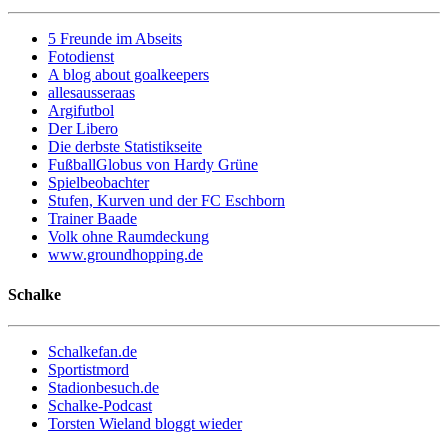
5 Freunde im Abseits
Fotodienst
A blog about goalkeepers
allesausseraas
Argifutbol
Der Libero
Die derbste Statistikseite
FußballGlobus von Hardy Grüne
Spielbeobachter
Stufen, Kurven und der FC Eschborn
Trainer Baade
Volk ohne Raumdeckung
www.groundhopping.de
Schalke
Schalkefan.de
Sportistmord
Stadionbesuch.de
Schalke-Podcast
Torsten Wieland bloggt wieder