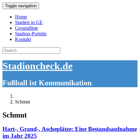
Toggle navigation
Home
Stadien in GE
Groundliste
Stadion-Porträts
Kontakt
Search
for:
Stadioncheck.de
Fußball ist Kommunikation
Schmut
Schmut
Hart-, Grand-, Ascheplätze: Eine Bestandsaufnahme
im Jahr 2025