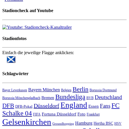
Stadioncheck auf Youtube
Stadionfotos
Einfach die jeweilige Flagge anklicken:
Schlagwörter
Berlin
Bayern München
Bayer Leverkusen
Belgien
Borussia Dortmund
Bundesliga
Deutschland
Bremen
Borussia Mönchengladbach
BVB
England
FC
DFB
Düsseldorf
Fans
Essen
DFB-Pokal
Schalke 04
Fortuna Düsseldorf
Foto
FIFA
Frankfurt
Gelsenkirchen
Hamburg
Hertha BSC
HSV
Groundhopping