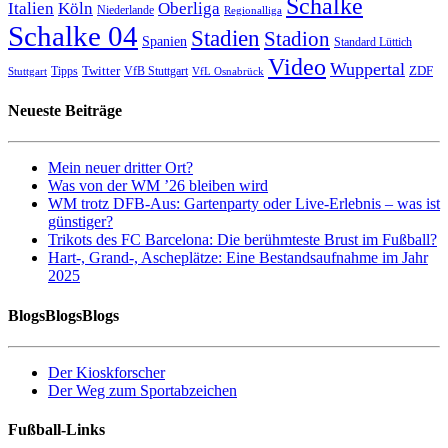
Schalke
Italien
Köln
Oberliga
Niederlande
Regionalliga
Schalke 04
Stadien
Stadion
Spanien
Standard Lüttich
Video
Wuppertal
Twitter
ZDF
Tipps
VfB Stuttgart
Stuttgart
VfL Osnabrück
Neueste Beiträge
Mein neuer dritter Ort?
Was von der WM ’26 bleiben wird
WM trotz DFB-Aus: Gartenparty oder Live-Erlebnis – was ist
günstiger?
Trikots des FC Barcelona: Die berühmteste Brust im Fußball?
Hart-, Grand-, Ascheplätze: Eine Bestandsaufnahme im Jahr
2025
BlogsBlogsBlogs
Der Kioskforscher
Der Weg zum Sportabzeichen
Fußball-Links