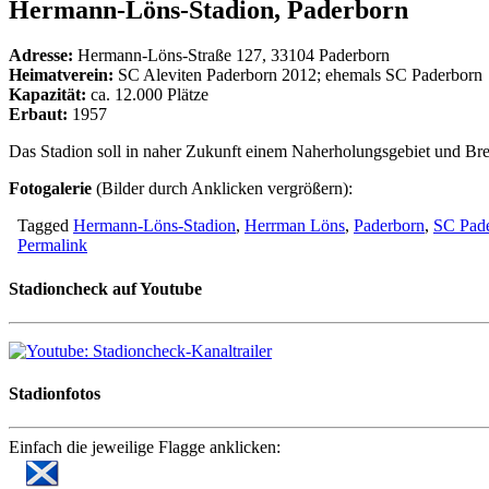
Hermann-Löns-Stadion, Paderborn
Adresse:
Hermann-Löns-Straße 127, 33104 Paderborn
Heimatverein:
SC Aleviten Paderborn 2012; ehemals SC Paderborn
Kapazität:
ca. 12.000 Plätze
Erbaut:
1957
Das Stadion soll in naher Zukunft einem Naherholungsgebiet und Brei
Fotogalerie
(Bilder durch Anklicken vergrößern):
Tagged
Hermann-Löns-Stadion
,
Herrman Löns
,
Paderborn
,
SC Pad
Permalink
Stadioncheck auf Youtube
Stadionfotos
Einfach die jeweilige Flagge anklicken: