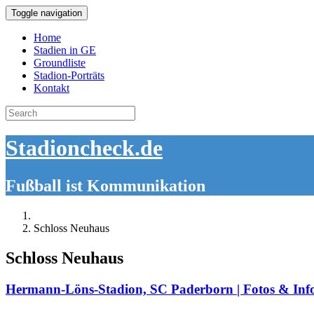
Toggle navigation
Home
Stadien in GE
Groundliste
Stadion-Porträts
Kontakt
Search
for:
Stadioncheck.de
Fußball ist Kommunikation
Schloss Neuhaus
Schloss Neuhaus
Hermann-Löns-Stadion, SC Paderborn | Fotos & Inf