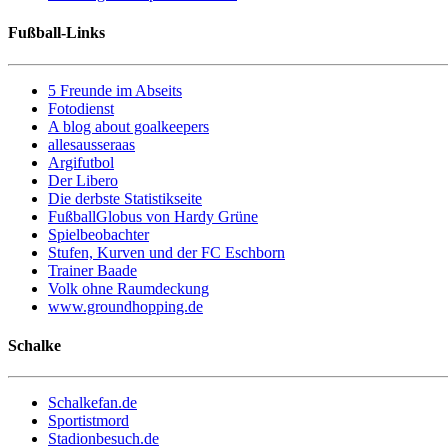
Fußball-Links
5 Freunde im Abseits
Fotodienst
A blog about goalkeepers
allesausseraas
Argifutbol
Der Libero
Die derbste Statistikseite
FußballGlobus von Hardy Grüne
Spielbeobachter
Stufen, Kurven und der FC Eschborn
Trainer Baade
Volk ohne Raumdeckung
www.groundhopping.de
Schalke
Schalkefan.de
Sportistmord
Stadionbesuch.de