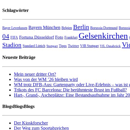
Schlagwörter
Berlin
Bayern München
Bayer Leverkusen
Belgien
Borussia Dortmund
Borussi
Gelsenkirchen
04
Fortuna Düsseldorf
Foto
FIFA
Frankfurt
Vi
Stadion
Twitter
Standard Lüttich
Tipps
VfB Stuttgart
Stuttgart
VfL Osnabrück
Neueste Beiträge
Mein neuer dritter Ort?
Was von der WM ’26 bleiben wird
WM trotz DFB-Aus: Gartenparty oder Live-Erlebnis – was ist 
Trikots des FC Barcelona: Die berühmteste Brust im Fußball?
Hart-, Grand-, Ascheplätze: Eine Bestandsaufnahme im Jahr 2
BlogsBlogsBlogs
Der Kioskforscher
Der Weg zum Sportabzeichen