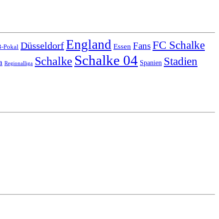
England
FC Schalke
Düsseldorf
Fans
Essen
-Pokal
Schalke 04
Schalke
Stadien
a
Spanien
Regionalliga