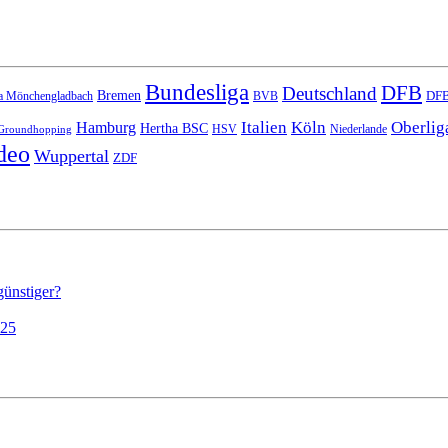
Bundesliga
DFB
Deutschland
Bremen
DFB
a Mönchengladbach
BVB
Italien
Köln
Oberlig
Hamburg
Hertha BSC
HSV
Niederlande
Groundhopping
deo
Wuppertal
ZDF
günstiger?
025