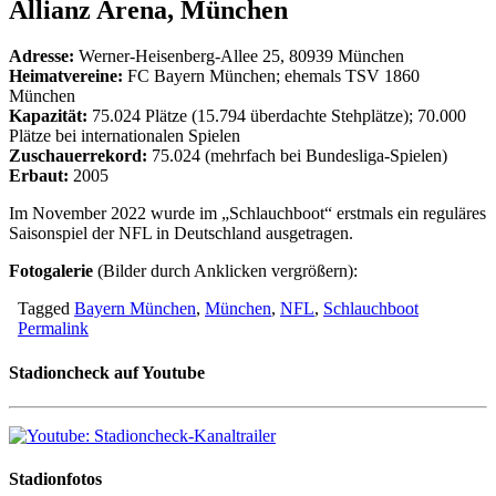
Allianz Arena, München
Adresse:
Werner-Heisenberg-Allee 25, 80939 München
Heimatvereine:
FC Bayern München; ehemals TSV 1860
München
Kapazität:
75.024 Plätze (15.794 überdachte Stehplätze); 70.000
Plätze bei internationalen Spielen
Zuschauerrekord:
75.024 (mehrfach bei Bundesliga-Spielen)
Erbaut:
2005
Im November 2022 wurde im „Schlauchboot“ erstmals ein reguläres
Saisonspiel der NFL in Deutschland ausgetragen.
Fotogalerie
(Bilder durch Anklicken vergrößern):
Tagged
Bayern München
,
München
,
NFL
,
Schlauchboot
Permalink
Stadioncheck auf Youtube
Stadionfotos