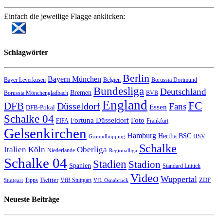
Einfach die jeweilige Flagge anklicken:
Schlagwörter
Berlin
Bayern München
Bayer Leverkusen
Belgien
Borussia Dortmund
Bundesliga
Deutschland
Bremen
Borussia Mönchengladbach
BVB
England
FC
DFB
Düsseldorf
Fans
Essen
DFB-Pokal
Schalke 04
Fortuna Düsseldorf
Foto
FIFA
Frankfurt
Gelsenkirchen
Hamburg
Hertha BSC
HSV
Groundhopping
Schalke
Italien
Köln
Oberliga
Niederlande
Regionalliga
Schalke 04
Stadien
Stadion
Spanien
Standard Lüttich
Video
Wuppertal
Twitter
ZDF
Tipps
VfB Stuttgart
Stuttgart
VfL Osnabrück
Neueste Beiträge