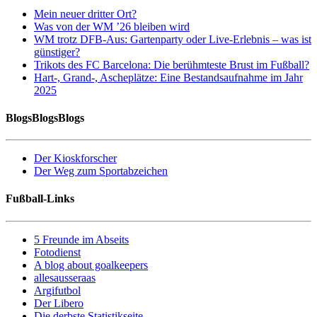
Mein neuer dritter Ort?
Was von der WM ’26 bleiben wird
WM trotz DFB-Aus: Gartenparty oder Live-Erlebnis – was ist
günstiger?
Trikots des FC Barcelona: Die berühmteste Brust im Fußball?
Hart-, Grand-, Ascheplätze: Eine Bestandsaufnahme im Jahr
2025
BlogsBlogsBlogs
Der Kioskforscher
Der Weg zum Sportabzeichen
Fußball-Links
5 Freunde im Abseits
Fotodienst
A blog about goalkeepers
allesausseraas
Argifutbol
Der Libero
Die derbste Statistikseite