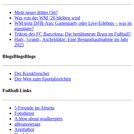
Mein neuer dritter Ort?
Was von der WM ’26 bleiben wird
WM trotz DFB-Aus: Gartenparty oder Live-Erlebnis – was ist
günstiger?
Trikots des FC Barcelona: Die berühmteste Brust im Fußball?
Hart-, Grand-, Ascheplätze: Eine Bestandsaufnahme im Jahr
2025
BlogsBlogsBlogs
Der Kioskforscher
Der Weg zum Sportabzeichen
Fußball-Links
5 Freunde im Abseits
Fotodienst
A blog about goalkeepers
allesausseraas
Argifutbol