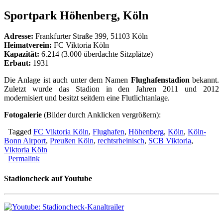
Sportpark Höhenberg, Köln
Adresse:
Frankfurter Straße 399, 51103 Köln
Heimatverein:
FC Viktoria Köln
Kapazität:
6.214 (3.000 überdachte Sitzplätze)
Erbaut:
1931
Die Anlage ist auch unter dem Namen
Flughafenstadion
bekannt.
Zuletzt wurde das Stadion in den Jahren 2011 und 2012
modernisiert und besitzt seitdem eine Flutlichtanlage.
Fotogalerie
(Bilder durch Anklicken vergrößern):
Tagged
FC Viktoria Köln
,
Flughafen
,
Höhenberg
,
Köln
,
Köln-
Bonn Airport
,
Preußen Köln
,
rechtsrheinisch
,
SCB Viktoria
,
Viktoria Köln
Permalink
Stadioncheck auf Youtube