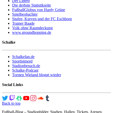
Der Libero
Die derbste Statistikseite
FußballGlobus von Hardy Grüne
Spielbeobachter
Stufen, Kurven und der FC Eschborn
Trainer Baade
Volk ohne Raumdeckung
www.groundhopping.de
Schalke
Schalkefan.de
Sportistmord
Stadionbesuch.de
Schalke-Podcast
Torsten Wieland bloggt wieder
Social Links
Back to top
Fußball-Blog – Stadionbilder, Stadien, Hallen, Tickets, Arenen,