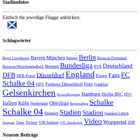
Stadionfotos
Einfach die jeweilige Flagge anklicken:
Schlagwörter
Berlin
Bayern München
Bayer Leverkusen
Belgien
Borussia Dortmund
Bundesliga
Deutschland
Bremen
Borussia Mönchengladbach
BVB
England
FC
DFB
Düsseldorf
Fans
Essen
DFB-Pokal
Schalke 04
Fortuna Düsseldorf
Foto
FIFA
Frankfurt
Gelsenkirchen
Hamburg
Hertha BSC
HSV
Groundhopping
Schalke
Italien
Köln
Oberliga
Niederlande
Regionalliga
Schalke 04
Stadien
Stadion
Spanien
Standard Lüttich
Video
Wuppertal
Twitter
ZDF
Tipps
VfB Stuttgart
Stuttgart
VfL Osnabrück
Neueste Beiträge