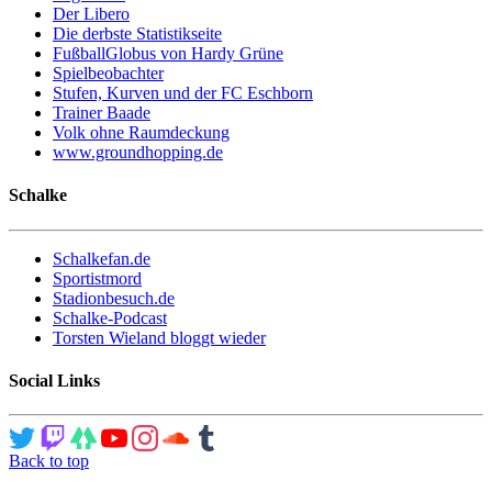
Der Libero
Die derbste Statistikseite
FußballGlobus von Hardy Grüne
Spielbeobachter
Stufen, Kurven und der FC Eschborn
Trainer Baade
Volk ohne Raumdeckung
www.groundhopping.de
Schalke
Schalkefan.de
Sportistmord
Stadionbesuch.de
Schalke-Podcast
Torsten Wieland bloggt wieder
Social Links
Back to top