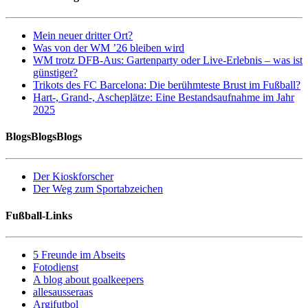
Mein neuer dritter Ort?
Was von der WM ’26 bleiben wird
WM trotz DFB-Aus: Gartenparty oder Live-Erlebnis – was ist
günstiger?
Trikots des FC Barcelona: Die berühmteste Brust im Fußball?
Hart-, Grand-, Ascheplätze: Eine Bestandsaufnahme im Jahr
2025
BlogsBlogsBlogs
Der Kioskforscher
Der Weg zum Sportabzeichen
Fußball-Links
5 Freunde im Abseits
Fotodienst
A blog about goalkeepers
allesausseraas
Argifutbol