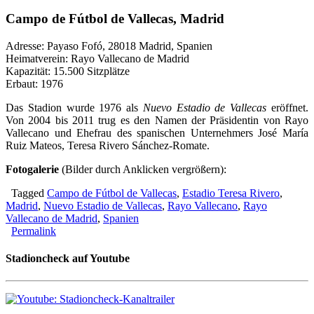
Campo de Fútbol de Vallecas, Madrid
Adresse: Payaso Fofó, 28018 Madrid, Spanien
Heimatverein: Rayo Vallecano de Madrid
Kapazität: 15.500 Sitzplätze
Erbaut: 1976
Das Stadion wurde 1976 als
Nuevo Estadio de Vallecas
eröffnet.
Von 2004 bis 2011 trug es den Namen der Präsidentin von Rayo
Vallecano und Ehefrau des spanischen Unternehmers José María
Ruiz Mateos, Teresa Rivero Sánchez-Romate.
Fotogalerie
(Bilder durch Anklicken vergrößern):
Tagged
Campo de Fútbol de Vallecas
,
Estadio Teresa Rivero
,
Madrid
,
Nuevo Estadio de Vallecas
,
Rayo Vallecano
,
Rayo
Vallecano de Madrid
,
Spanien
Permalink
Stadioncheck auf Youtube