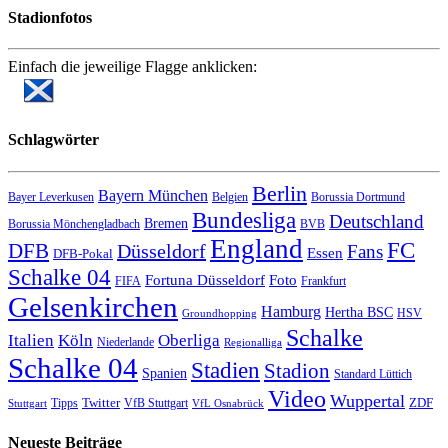
Stadionfotos
Einfach die jeweilige Flagge anklicken:
Schlagwörter
Berlin
Bayern München
Bayer Leverkusen
Belgien
Borussia Dortmund
Bundesliga
Deutschland
Bremen
Borussia Mönchengladbach
BVB
England
FC
DFB
Düsseldorf
Fans
Essen
DFB-Pokal
Schalke 04
Fortuna Düsseldorf
Foto
FIFA
Frankfurt
Gelsenkirchen
Hamburg
Hertha BSC
HSV
Groundhopping
Schalke
Italien
Köln
Oberliga
Niederlande
Regionalliga
Schalke 04
Stadien
Stadion
Spanien
Standard Lüttich
Video
Wuppertal
Twitter
ZDF
Tipps
VfB Stuttgart
Stuttgart
VfL Osnabrück
Neueste Beiträge