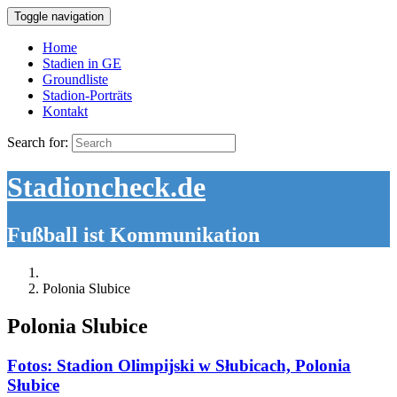
Toggle navigation
Home
Stadien in GE
Groundliste
Stadion-Porträts
Kontakt
Search for:
Stadioncheck.de
Fußball ist Kommunikation
Polonia Slubice
Polonia Slubice
Fotos: Stadion Olimpijski w Słubicach, Polonia
Słubice