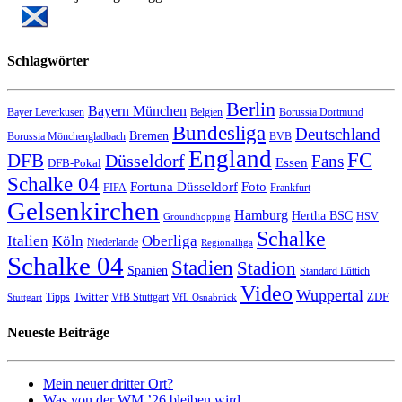
Schlagwörter
Berlin
Bayern München
Bayer Leverkusen
Belgien
Borussia Dortmund
Bundesliga
Deutschland
Bremen
Borussia Mönchengladbach
BVB
England
FC
DFB
Düsseldorf
Fans
Essen
DFB-Pokal
Schalke 04
Fortuna Düsseldorf
Foto
FIFA
Frankfurt
Gelsenkirchen
Hamburg
Hertha BSC
HSV
Groundhopping
Schalke
Italien
Köln
Oberliga
Niederlande
Regionalliga
Schalke 04
Stadien
Stadion
Spanien
Standard Lüttich
Video
Wuppertal
Twitter
ZDF
Tipps
VfB Stuttgart
Stuttgart
VfL Osnabrück
Neueste Beiträge
Mein neuer dritter Ort?
Was von der WM ’26 bleiben wird