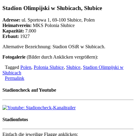
Stadion Olimpijski w Słubicach, Słubice
Adresse:
ul. Sportowa 1, 69-100 Słubice, Polen
Heimatverein:
MKS Polonia Słubice
Kapazität:
7.000
Erbaut:
1927
Alternative Bezeichnung: Stadion OSiR w Słubicach.
Fotogalerie
(Bilder durch Anklicken vergrößern):
Tagged
Polen
,
Polonia Slubice
,
Słubice
,
Stadion Olimpijski w
Słubicach
Permalink
Stadioncheck auf Youtube
Stadionfotos
Einfach die jeweilige Flagge anklicken: