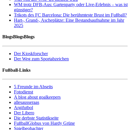
WM trotz DFB-Aus: Gartenparty oder Live-Erlebnis – was ist
günstiger?
Trikots des FC Barcelona: Die berühmteste Brust im Fußball?
Hart-, Grand-, Ascheplätze: Eine Bestandsaufnahme im Jahr
2025
BlogsBlogsBlogs
Der Kioskforscher
Der Weg zum Sportabzeichen
Fußball-Links
5 Freunde im Abseits
Fotodienst
A blog about goalkeepers
allesausseraas
Argifutbol
Der Libero
Die derbste Statistikseite
FußballGlobus von Hardy Grüne
Spielbeobachter