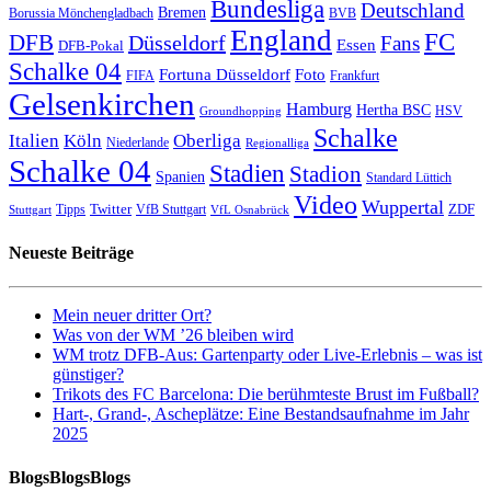
Bundesliga
Deutschland
Bremen
Borussia Mönchengladbach
BVB
England
FC
DFB
Düsseldorf
Fans
Essen
DFB-Pokal
Schalke 04
Fortuna Düsseldorf
Foto
FIFA
Frankfurt
Gelsenkirchen
Hamburg
Hertha BSC
HSV
Groundhopping
Schalke
Italien
Köln
Oberliga
Niederlande
Regionalliga
Schalke 04
Stadien
Stadion
Spanien
Standard Lüttich
Video
Wuppertal
Twitter
ZDF
Tipps
VfB Stuttgart
Stuttgart
VfL Osnabrück
Neueste Beiträge
Mein neuer dritter Ort?
Was von der WM ’26 bleiben wird
WM trotz DFB-Aus: Gartenparty oder Live-Erlebnis – was ist
günstiger?
Trikots des FC Barcelona: Die berühmteste Brust im Fußball?
Hart-, Grand-, Ascheplätze: Eine Bestandsaufnahme im Jahr
2025
BlogsBlogsBlogs