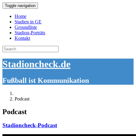
Toggle navigation
Home
Stadien in GE
Groundliste
Stadion-Porträts
Kontakt
Search
for:
Stadioncheck.de
Fußball ist Kommunikation
Podcast
Podcast
Stadioncheck-Podcast