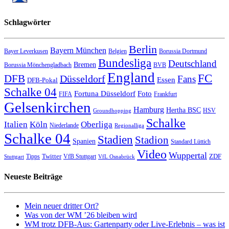
Schlagwörter
Berlin
Bayern München
Bayer Leverkusen
Belgien
Borussia Dortmund
Bundesliga
Deutschland
Bremen
Borussia Mönchengladbach
BVB
England
FC
DFB
Düsseldorf
Fans
Essen
DFB-Pokal
Schalke 04
Fortuna Düsseldorf
Foto
FIFA
Frankfurt
Gelsenkirchen
Hamburg
Hertha BSC
HSV
Groundhopping
Schalke
Italien
Köln
Oberliga
Niederlande
Regionalliga
Schalke 04
Stadien
Stadion
Spanien
Standard Lüttich
Video
Wuppertal
Twitter
ZDF
Tipps
VfB Stuttgart
Stuttgart
VfL Osnabrück
Neueste Beiträge
Mein neuer dritter Ort?
Was von der WM ’26 bleiben wird
WM trotz DFB-Aus: Gartenparty oder Live-Erlebnis – was ist