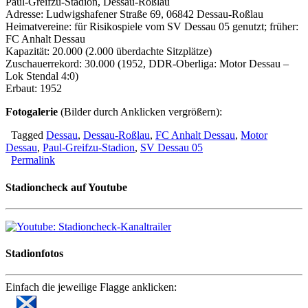
Paul-Greifzu-Stadion, Dessau-Roßlau
Adresse: Ludwigshafener Straße 69, 06842 Dessau-Roßlau
Heimatvereine: für Risikospiele vom SV Dessau 05 genutzt; früher:
FC Anhalt Dessau
Kapazität: 20.000 (2.000 überdachte Sitzplätze)
Zuschauerrekord: 30.000 (1952, DDR-Oberliga: Motor Dessau –
Lok Stendal 4:0)
Erbaut: 1952
Fotogalerie
(Bilder durch Anklicken vergrößern):
Tagged
Dessau
,
Dessau-Roßlau
,
FC Anhalt Dessau
,
Motor
Dessau
,
Paul-Greifzu-Stadion
,
SV Dessau 05
Permalink
Stadioncheck auf Youtube
Stadionfotos
Einfach die jeweilige Flagge anklicken: