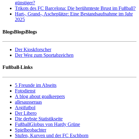
günstiger?
Trikots des FC Barcelona: Die berühmteste Brust im Fußball?
Hart-, Grand-, Ascheplätze: Eine Bestandsaufnahme im Jahr
2025
BlogsBlogsBlogs
Der Kioskforscher
Der Weg zum Sportabzeichen
Fußball-Links
5 Freunde im Abseits
Fotodienst
A blog about goalkeepers
allesausseraas
Argifutbol
Der Libero
Die derbste Statistikseite
FußballGlobus von Hardy Grüne
Spielbeobachter
Stufen, Kurven und der FC Eschborn