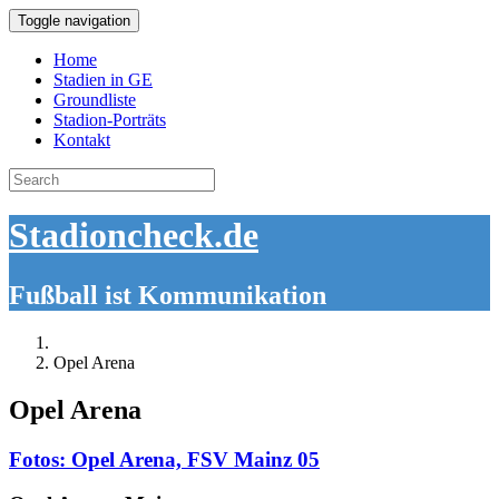
Toggle navigation
Home
Stadien in GE
Groundliste
Stadion-Porträts
Kontakt
Search
for:
Stadioncheck.de
Fußball ist Kommunikation
Opel Arena
Opel Arena
Fotos: Opel Arena, FSV Mainz 05