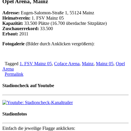
Opel Arena, Mainz
Adresse:
Eugen-Salomon-Straße 1, 55124 Mainz
Heimatverein:
1. FSV Mainz 05
Kapazität:
33.500 Plätze (16.700 überdachte Sitzplätze)
Zuschauerrekord:
33.500
Erbaut:
2011
Fotogalerie
(Bilder durch Anklicken vergrößern):
Tagged
1. FSV Mainz 05
,
Coface Arena
,
Mainz
,
Mainz 05
,
Opel
Arena
Permalink
Stadioncheck auf Youtube
Stadionfotos
Einfach die jeweilige Flagge anklicken: