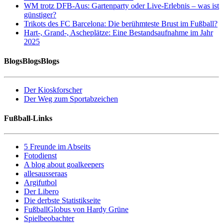
WM trotz DFB-Aus: Gartenparty oder Live-Erlebnis – was ist
günstiger?
Trikots des FC Barcelona: Die berühmteste Brust im Fußball?
Hart-, Grand-, Ascheplätze: Eine Bestandsaufnahme im Jahr
2025
BlogsBlogsBlogs
Der Kioskforscher
Der Weg zum Sportabzeichen
Fußball-Links
5 Freunde im Abseits
Fotodienst
A blog about goalkeepers
allesausseraas
Argifutbol
Der Libero
Die derbste Statistikseite
FußballGlobus von Hardy Grüne
Spielbeobachter