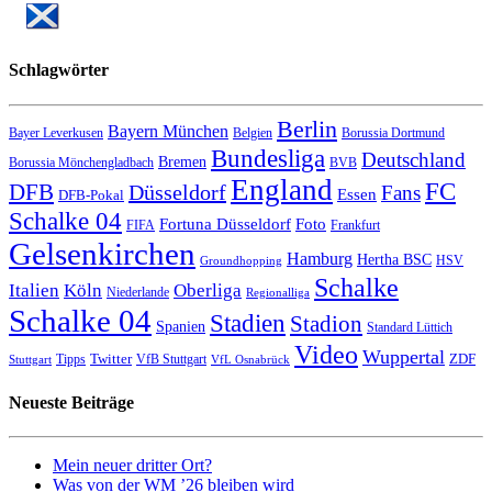
Schlagwörter
Berlin
Bayern München
Bayer Leverkusen
Belgien
Borussia Dortmund
Bundesliga
Deutschland
Bremen
Borussia Mönchengladbach
BVB
England
FC
DFB
Düsseldorf
Fans
Essen
DFB-Pokal
Schalke 04
Fortuna Düsseldorf
Foto
FIFA
Frankfurt
Gelsenkirchen
Hamburg
Hertha BSC
HSV
Groundhopping
Schalke
Italien
Köln
Oberliga
Niederlande
Regionalliga
Schalke 04
Stadien
Stadion
Spanien
Standard Lüttich
Video
Wuppertal
Twitter
ZDF
Tipps
VfB Stuttgart
Stuttgart
VfL Osnabrück
Neueste Beiträge
Mein neuer dritter Ort?
Was von der WM ’26 bleiben wird