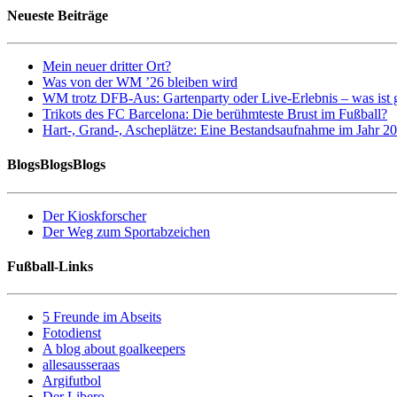
Neueste Beiträge
Mein neuer dritter Ort?
Was von der WM ’26 bleiben wird
WM trotz DFB-Aus: Gartenparty oder Live-Erlebnis – was ist 
Trikots des FC Barcelona: Die berühmteste Brust im Fußball?
Hart-, Grand-, Ascheplätze: Eine Bestandsaufnahme im Jahr 2
BlogsBlogsBlogs
Der Kioskforscher
Der Weg zum Sportabzeichen
Fußball-Links
5 Freunde im Abseits
Fotodienst
A blog about goalkeepers
allesausseraas
Argifutbol
Der Libero