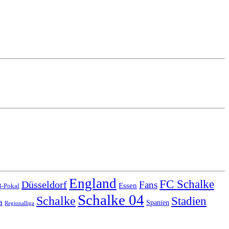
England
FC Schalke
Düsseldorf
Fans
Essen
-Pokal
Schalke 04
Schalke
Stadien
a
Spanien
Regionalliga