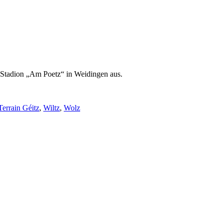
n Stadion „Am Poetz“ in Weidingen aus.
Terrain Géitz
,
Wiltz
,
Wolz