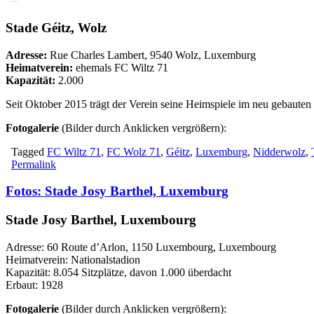
Stade Géitz, Wolz
Adresse:
Rue Charles Lambert, 9540 Wolz, Luxemburg
Heimatverein:
ehemals FC Wiltz 71
Kapazität:
2.000
Seit Oktober 2015 trägt der Verein seine Heimspiele im neu gebaute
Fotogalerie
(Bilder durch Anklicken vergrößern):
Tagged
FC Wiltz 71
,
FC Wolz 71
,
Géitz
,
Luxemburg
,
Nidderwolz
,
Permalink
Fotos: Stade Josy Barthel, Luxemburg
Stade Josy Barthel, Luxembourg
Adresse: 60 Route d’Arlon, 1150 Luxembourg, Luxembourg
Heimatverein: Nationalstadion
Kapazität: 8.054 Sitzplätze, davon 1.000 überdacht
Erbaut: 1928
Fotogalerie
(Bilder durch Anklicken vergrößern):