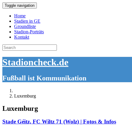
Toggle navigation
Home
Stadien in GE
Groundliste
Stadion-Porträts
Kontakt
Search
for:
Stadioncheck.de
Fußball ist Kommunikation
Luxemburg
Luxemburg
Stade Géitz, FC Wiltz 71 (Wolz) | Fotos & Infos