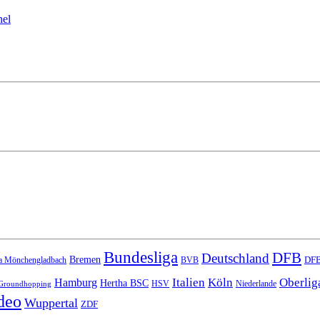
hel
Bundesliga
DFB
Deutschland
Bremen
DFB
a Mönchengladbach
BVB
Italien
Köln
Oberlig
Hamburg
Hertha BSC
HSV
Niederlande
Groundhopping
deo
Wuppertal
ZDF