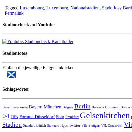
Tagged
Luxembourg
,
Luxemburg
,
Nationalstadion
,
Stade Josy Bart
Permalink
Stadioncheck auf Youtube
Stadionfotos
Einfach die jeweilige Flagge anklicken:
Schlagwörter
Berlin
Bayern München
Bayer Leverkusen
Belgien
Borussia Dortmund
Borussi
Gelsenkirchen
04
Fortuna Düsseldorf
Foto
FIFA
Frankfurt
Vi
Stadion
Twitter
Standard Lüttich
Tipps
VfB Stuttgart
Stuttgart
VfL Osnabrück