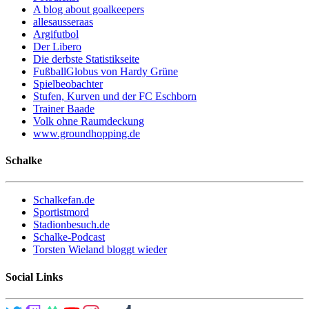
A blog about goalkeepers
allesausseraas
Argifutbol
Der Libero
Die derbste Statistikseite
FußballGlobus von Hardy Grüne
Spielbeobachter
Stufen, Kurven und der FC Eschborn
Trainer Baade
Volk ohne Raumdeckung
www.groundhopping.de
Schalke
Schalkefan.de
Sportistmord
Stadionbesuch.de
Schalke-Podcast
Torsten Wieland bloggt wieder
Social Links