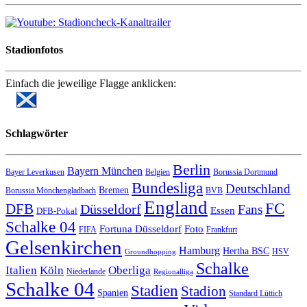
Stadionfotos
Einfach die jeweilige Flagge anklicken:
Schlagwörter
Berlin
Bayern München
Bayer Leverkusen
Belgien
Borussia Dortmund
Bundesliga
Deutschland
Bremen
Borussia Mönchengladbach
BVB
England
FC
DFB
Düsseldorf
Fans
Essen
DFB-Pokal
Schalke 04
Fortuna Düsseldorf
Foto
FIFA
Frankfurt
Gelsenkirchen
Hamburg
Hertha BSC
HSV
Groundhopping
Schalke
Italien
Köln
Oberliga
Niederlande
Regionalliga
Schalke 04
Stadien
Stadion
Spanien
Standard Lüttich