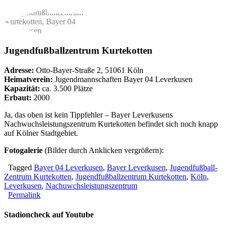
Jugendfußballzentrum Kurtekotten
Adresse:
Otto-Bayer-Straße 2, 51061 Köln
Heimatverein:
Jugendmannschaften Bayer 04 Leverkusen
Kapazität:
ca. 3.500 Plätze
Erbaut:
2000
Ja, das oben ist kein Tippfehler – Bayer Leverkusens
Nachwuchsleistungszentrum Kurtekotten befindet sich noch knapp
auf Kölner Stadtgebiet.
Fotogalerie
(Bilder durch Anklicken vergrößern):
Tagged
Bayer 04 Leverkusen
,
Bayer Leverkusen
,
Jugendfußball-
Zentrum Kurtekotten
,
Jugendfußballzentrum Kurtekotten
,
Köln
,
Leverkusen
,
Nachuwchsleistungszentrum
Permalink
Stadioncheck auf Youtube