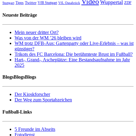
Video
Wuppertal
Twitter
ZDF
Tipps
VfB Stuttgart
Stuttgart
VfL Osnabrück
Neueste Beiträge
Mein neuer dritter Ort?
Was von der WM ’26 bleiben wird
WM trotz DFB-Aus: Gartenparty oder Live-Erlebnis – was ist
günstiger?
Trikots des FC Barcelona: Die berühmteste Brust im Fußball?
Hart-, Grand-, Ascheplätze: Eine Bestandsaufnahme im Jahr
2025
BlogsBlogsBlogs
Der Kioskforscher
Der Weg zum Sportabzeichen
Fußball-Links
5 Freunde im Abseits
Fotodienst