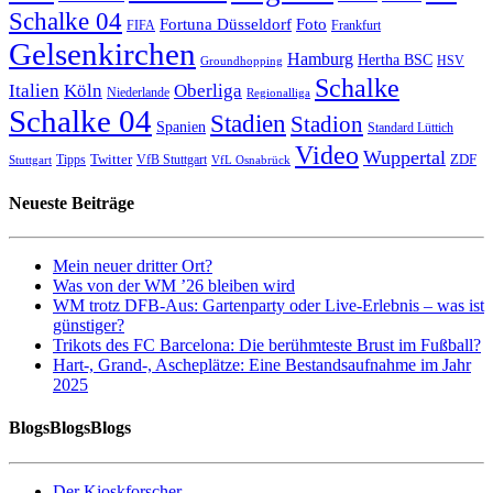
Schalke 04
Fortuna Düsseldorf
Foto
FIFA
Frankfurt
Gelsenkirchen
Hamburg
Hertha BSC
HSV
Groundhopping
Schalke
Italien
Köln
Oberliga
Niederlande
Regionalliga
Schalke 04
Stadien
Stadion
Spanien
Standard Lüttich
Video
Wuppertal
Twitter
ZDF
Tipps
VfB Stuttgart
Stuttgart
VfL Osnabrück
Neueste Beiträge
Mein neuer dritter Ort?
Was von der WM ’26 bleiben wird
WM trotz DFB-Aus: Gartenparty oder Live-Erlebnis – was ist
günstiger?
Trikots des FC Barcelona: Die berühmteste Brust im Fußball?
Hart-, Grand-, Ascheplätze: Eine Bestandsaufnahme im Jahr
2025
BlogsBlogsBlogs
Der Kioskforscher