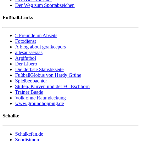
Der Weg zum Sportabzeichen
Fußball-Links
5 Freunde im Abseits
Fotodienst
A blog about goalkeepers
allesausseraas
Argifutbol
Der Libero
Die derbste Statistikseite
FußballGlobus von Hardy Grüne
Spielbeobachter
Stufen, Kurven und der FC Eschborn
Trainer Baade
Volk ohne Raumdeckung
www.groundhopping.de
Schalke
Schalkefan.de
Sportistmord