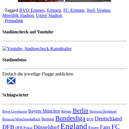
Tagged
BVO Emmen
,
Emmen
,
FC Emmen
,
JenS Vesting
,
Meerdijk Stadion
,
Univé Stadion
Permalink
Stadioncheck auf Youtube
Stadionfotos
Einfach die jeweilige Flagge anklicken:
Schlagwörter
Berlin
Bayern München
Bayer Leverkusen
Belgien
Borussia Dortmund
Bundesliga
Deutschland
Bremen
Borussia Mönchengladbach
BVB
England
FC
DFB
Düsseldorf
Fans
Essen
DFB-Pokal