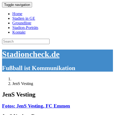
Toggle navigation
Home
Stadien in GE
Groundliste
Stadion-Porträts
Kontakt
Search
for:
Stadioncheck.de
Fußball ist Kommunikation
JenS Vesting
JenS Vesting
Fotos: JenS Vesting, FC Emmen