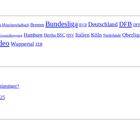
Bundesliga
DFB
Deutschland
Bremen
DFB
a Mönchengladbach
BVB
Italien
Köln
Oberlig
Hamburg
Hertha BSC
HSV
Niederlande
Groundhopping
deo
Wuppertal
ZDF
günstiger?
025