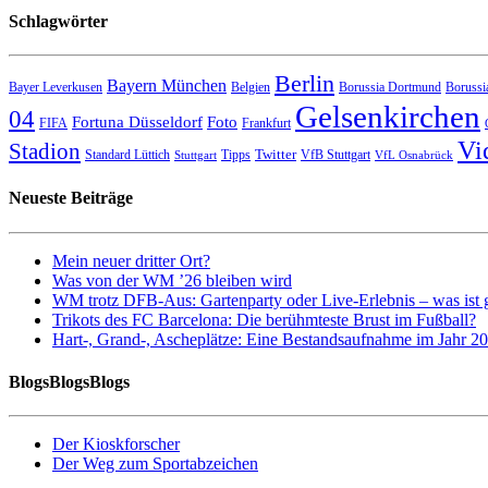
Schlagwörter
Berlin
Bayern München
Bayer Leverkusen
Belgien
Borussia Dortmund
Borussi
Gelsenkirchen
04
Fortuna Düsseldorf
Foto
FIFA
Frankfurt
Vi
Stadion
Twitter
Standard Lüttich
Tipps
VfB Stuttgart
Stuttgart
VfL Osnabrück
Neueste Beiträge
Mein neuer dritter Ort?
Was von der WM ’26 bleiben wird
WM trotz DFB-Aus: Gartenparty oder Live-Erlebnis – was ist 
Trikots des FC Barcelona: Die berühmteste Brust im Fußball?
Hart-, Grand-, Ascheplätze: Eine Bestandsaufnahme im Jahr 2
BlogsBlogsBlogs
Der Kioskforscher
Der Weg zum Sportabzeichen