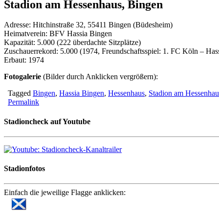
Stadion am Hessenhaus, Bingen
Adresse: Hitchinstraße 32, 55411 Bingen (Büdesheim)
Heimatverein: BFV Hassia Bingen
Kapazität: 5.000 (222 überdachte Sitzplätze)
Zuschauerrekord: 5.000 (1974, Freundschaftsspiel: 1. FC Köln – Has
Erbaut: 1974
Fotogalerie
(Bilder durch Anklicken vergrößern):
Tagged
Bingen
,
Hassia Bingen
,
Hessenhaus
,
Stadion am Hessenhau
Permalink
Stadioncheck auf Youtube
Stadionfotos
Einfach die jeweilige Flagge anklicken: