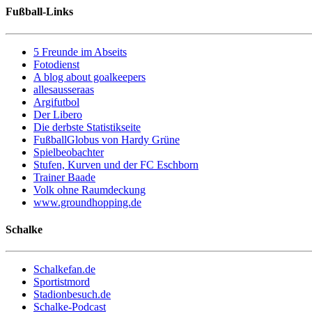
Fußball-Links
5 Freunde im Abseits
Fotodienst
A blog about goalkeepers
allesausseraas
Argifutbol
Der Libero
Die derbste Statistikseite
FußballGlobus von Hardy Grüne
Spielbeobachter
Stufen, Kurven und der FC Eschborn
Trainer Baade
Volk ohne Raumdeckung
www.groundhopping.de
Schalke
Schalkefan.de
Sportistmord
Stadionbesuch.de
Schalke-Podcast