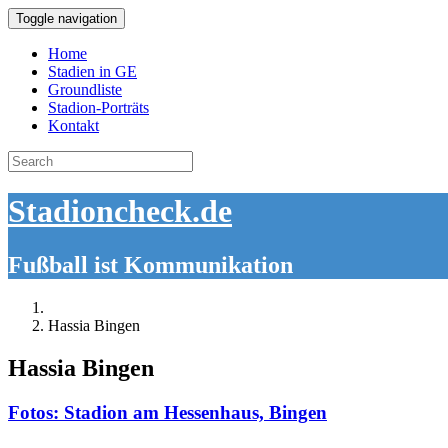
Toggle navigation
Home
Stadien in GE
Groundliste
Stadion-Porträts
Kontakt
Search
for:
Stadioncheck.de
Fußball ist Kommunikation
Hassia Bingen
Hassia Bingen
Fotos: Stadion am Hessenhaus, Bingen