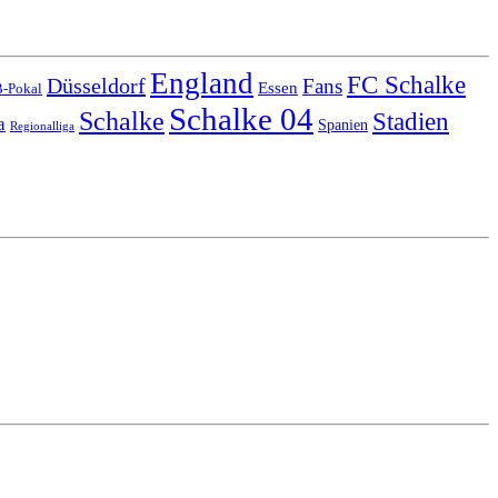
England
FC Schalke
Düsseldorf
Fans
Essen
-Pokal
Schalke 04
Schalke
Stadien
a
Spanien
Regionalliga