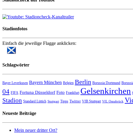
Stadionfotos
Einfach die jeweilige Flagge anklicken:
Schlagwörter
Berlin
Bayern München
Bayer Leverkusen
Belgien
Borussia Dortmund
Borussi
Gelsenkirchen
04
Fortuna Düsseldorf
Foto
FIFA
Frankfurt
Vi
Stadion
Twitter
Standard Lüttich
Tipps
VfB Stuttgart
Stuttgart
VfL Osnabrück
Neueste Beiträge
Mein neuer dritter Ort?