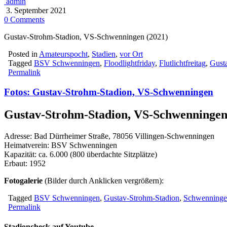
admin
3. September 2021
0 Comments
Gustav-Strohm-Stadion, VS-Schwenningen (2021)
Posted in
Amateurspocht
,
Stadien
,
vor Ort
Tagged
BSV Schwenningen
,
Floodlightfriday
,
Flutlichtfreitag
,
Gust
Permalink
Fotos: Gustav-Strohm-Stadion, VS-Schwenningen
Gustav-Strohm-Stadion, VS-Schwenninge
Adresse: Bad Dürrheimer Straße, 78056 Villingen-Schwenningen
Heimatverein: BSV Schwenningen
Kapazität: ca. 6.000 (800 überdachte Sitzplätze)
Erbaut: 1952
Fotogalerie
(Bilder durch Anklicken vergrößern):
Tagged
BSV Schwenningen
,
Gustav-Strohm-Stadion
,
Schwenning
Permalink
Stadioncheck auf Youtube