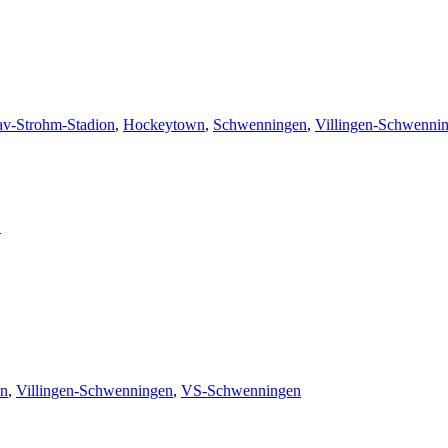
av-Strohm-Stadion
,
Hockeytown
,
Schwenningen
,
Villingen-Schwenni
n
en
,
Villingen-Schwenningen
,
VS-Schwenningen