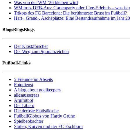
Was von der WM ’26 bleiben wird
WM trotz DFB-Aus: Gartenparty oder Live-Erlebnis – was ist 
Trikots des FC Barcelona: Die berühmteste Brust im Fußball?
Hart-, Grand-, Ascheplätze: Eine Bestandsaufnahme im Jahr 2
BlogsBlogsBlogs
Der Kioskforscher
Der Weg zum Sportabzeichen
Fußball-Links
5 Freunde im Abseits
Fotodienst
A blog about goalkeepers
allesausseraas
Argifutbol
Der Libero
Die derbste Statistikseite
FußballGlobus von Hardy Grüne
Spielbeobachter
Stufen, Kurven und der FC Eschborn