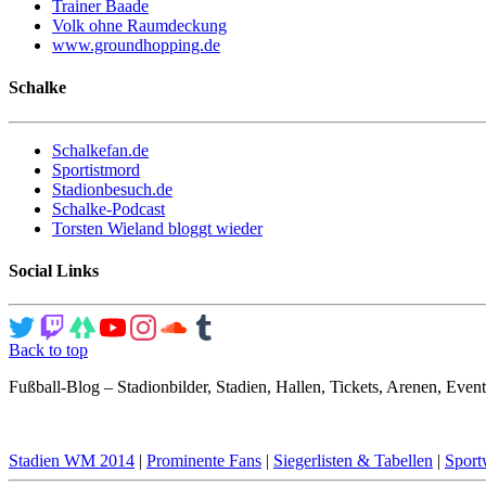
Trainer Baade
Volk ohne Raumdeckung
www.groundhopping.de
Schalke
Schalkefan.de
Sportistmord
Stadionbesuch.de
Schalke-Podcast
Torsten Wieland bloggt wieder
Social Links
Back to top
Fußball-Blog – Stadionbilder, Stadien, Hallen, Tickets, Arenen, Event
Stadien WM 2014
|
Prominente Fans
|
Siegerlisten & Tabellen
|
Sport