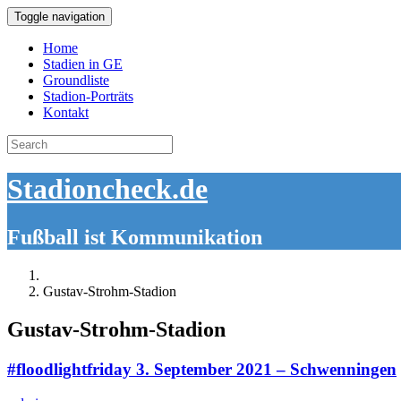
Toggle navigation
Home
Stadien in GE
Groundliste
Stadion-Porträts
Kontakt
Search
for:
Stadioncheck.de
Fußball ist Kommunikation
Gustav-Strohm-Stadion
Gustav-Strohm-Stadion
#floodlightfriday 3. September 2021 – Schwenningen