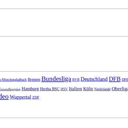
Bundesliga
DFB
Deutschland
Bremen
DFB
a Mönchengladbach
BVB
Italien
Köln
Oberlig
Hamburg
Hertha BSC
HSV
Niederlande
Groundhopping
deo
Wuppertal
ZDF