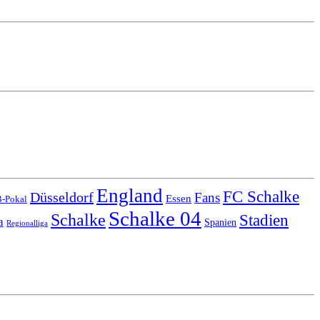
England
FC Schalke
Düsseldorf
Fans
Essen
-Pokal
Schalke 04
Schalke
Stadien
a
Spanien
Regionalliga