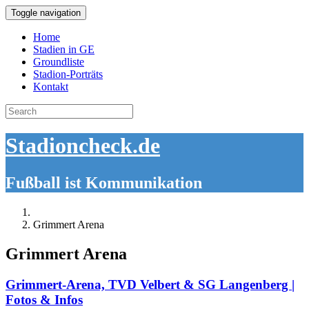
Toggle navigation
Home
Stadien in GE
Groundliste
Stadion-Porträts
Kontakt
Search
for:
Stadioncheck.de
Fußball ist Kommunikation
Grimmert Arena
Grimmert Arena
Grimmert-Arena, TVD Velbert & SG Langenberg |
Fotos & Infos