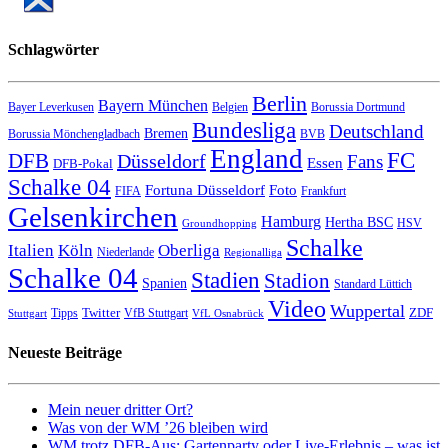
Schlagwörter
Berlin
Bayern München
Bayer Leverkusen
Belgien
Borussia Dortmund
Bundesliga
Deutschland
Bremen
Borussia Mönchengladbach
BVB
England
FC
DFB
Düsseldorf
Fans
Essen
DFB-Pokal
Schalke 04
Fortuna Düsseldorf
Foto
FIFA
Frankfurt
Gelsenkirchen
Hamburg
Hertha BSC
HSV
Groundhopping
Schalke
Italien
Köln
Oberliga
Niederlande
Regionalliga
Schalke 04
Stadien
Stadion
Spanien
Standard Lüttich
Video
Wuppertal
Twitter
ZDF
Tipps
VfB Stuttgart
Stuttgart
VfL Osnabrück
Neueste Beiträge
Mein neuer dritter Ort?
Was von der WM ’26 bleiben wird
WM trotz DFB-Aus: Gartenparty oder Live-Erlebnis – was ist