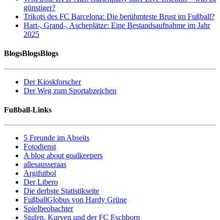
günstiger?
Trikots des FC Barcelona: Die berühmteste Brust im Fußball?
Hart-, Grand-, Ascheplätze: Eine Bestandsaufnahme im Jahr
2025
BlogsBlogsBlogs
Der Kioskforscher
Der Weg zum Sportabzeichen
Fußball-Links
5 Freunde im Abseits
Fotodienst
A blog about goalkeepers
allesausseraas
Argifutbol
Der Libero
Die derbste Statistikseite
FußballGlobus von Hardy Grüne
Spielbeobachter
Stufen, Kurven und der FC Eschborn