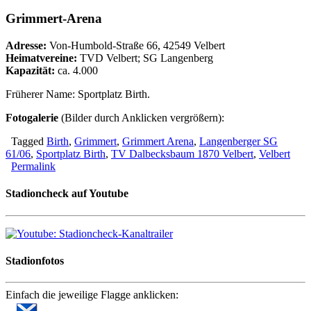
Grimmert-Arena
Adresse:
Von-Humbold-Straße 66, 42549 Velbert
Heimatvereine:
TVD Velbert; SG Langenberg
Kapazität:
ca. 4.000
Früherer Name: Sportplatz Birth.
Fotogalerie
(Bilder durch Anklicken vergrößern):
Tagged
Birth
,
Grimmert
,
Grimmert Arena
,
Langenberger SG
61/06
,
Sportplatz Birth
,
TV Dalbecksbaum 1870 Velbert
,
Velbert
Permalink
Stadioncheck auf Youtube
Stadionfotos
Einfach die jeweilige Flagge anklicken: