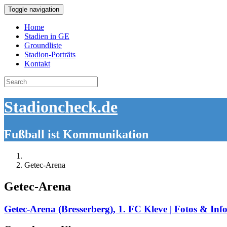
Toggle navigation
Home
Stadien in GE
Groundliste
Stadion-Porträts
Kontakt
Search
for:
Stadioncheck.de
Fußball ist Kommunikation
Getec-Arena
Getec-Arena
Getec-Arena (Bresserberg), 1. FC Kleve | Fotos & Info