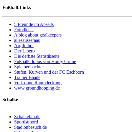
Fußball-Links
5 Freunde im Abseits
Fotodienst
A blog about goalkeepers
allesausseraas
Argifutbol
Der Libero
Die derbste Statistikseite
FußballGlobus von Hardy Grüne
Spielbeobachter
Stufen, Kurven und der FC Eschborn
Trainer Baade
Volk ohne Raumdeckung
www.groundhopping.de
Schalke
Schalkefan.de
Sportistmord
Stadionbesuch.de