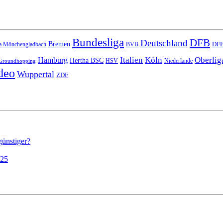
Bundesliga
DFB
Deutschland
Bremen
DFB
a Mönchengladbach
BVB
Italien
Köln
Oberlig
Hamburg
Hertha BSC
HSV
Niederlande
Groundhopping
deo
Wuppertal
ZDF
günstiger?
025