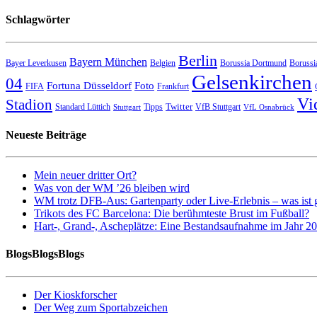
Schlagwörter
Berlin
Bayern München
Bayer Leverkusen
Belgien
Borussia Dortmund
Borussi
Gelsenkirchen
04
Fortuna Düsseldorf
Foto
FIFA
Frankfurt
Vi
Stadion
Twitter
Standard Lüttich
Tipps
VfB Stuttgart
Stuttgart
VfL Osnabrück
Neueste Beiträge
Mein neuer dritter Ort?
Was von der WM ’26 bleiben wird
WM trotz DFB-Aus: Gartenparty oder Live-Erlebnis – was ist 
Trikots des FC Barcelona: Die berühmteste Brust im Fußball?
Hart-, Grand-, Ascheplätze: Eine Bestandsaufnahme im Jahr 2
BlogsBlogsBlogs
Der Kioskforscher
Der Weg zum Sportabzeichen