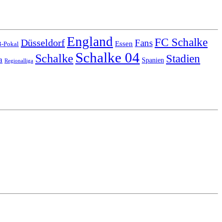
England
FC Schalke
Düsseldorf
Fans
Essen
-Pokal
Schalke 04
Schalke
Stadien
a
Spanien
Regionalliga