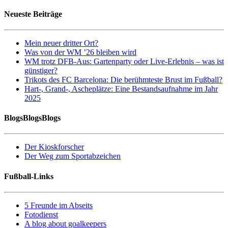
Neueste Beiträge
Mein neuer dritter Ort?
Was von der WM ’26 bleiben wird
WM trotz DFB-Aus: Gartenparty oder Live-Erlebnis – was ist
günstiger?
Trikots des FC Barcelona: Die berühmteste Brust im Fußball?
Hart-, Grand-, Ascheplätze: Eine Bestandsaufnahme im Jahr
2025
BlogsBlogsBlogs
Der Kioskforscher
Der Weg zum Sportabzeichen
Fußball-Links
5 Freunde im Abseits
Fotodienst
A blog about goalkeepers