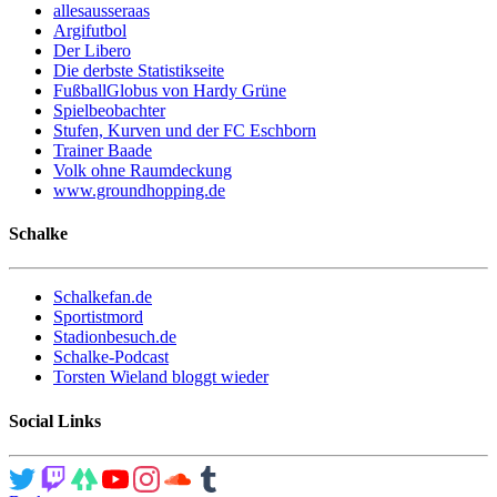
allesausseraas
Argifutbol
Der Libero
Die derbste Statistikseite
FußballGlobus von Hardy Grüne
Spielbeobachter
Stufen, Kurven und der FC Eschborn
Trainer Baade
Volk ohne Raumdeckung
www.groundhopping.de
Schalke
Schalkefan.de
Sportistmord
Stadionbesuch.de
Schalke-Podcast
Torsten Wieland bloggt wieder
Social Links