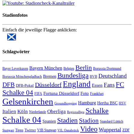
Stadionfotos
Einfach die jeweilige Flagge anklicken:
Schlagwörter
Berlin
Bayern München
Bayer Leverkusen
Belgien
Borussia Dortmund
Bundesliga
Deutschland
Bremen
Borussia Mönchengladbach
BVB
England
FC
DFB
Düsseldorf
Fans
Essen
DFB-Pokal
Schalke 04
Fortuna Düsseldorf
Foto
FIFA
Frankfurt
Gelsenkirchen
Hamburg
Hertha BSC
HSV
Groundhopping
Schalke
Italien
Köln
Oberliga
Niederlande
Regionalliga
Schalke 04
Stadien
Stadion
Spanien
Standard Lüttich
Video
Wuppertal
Twitter
ZDF
Tipps
VfB Stuttgart
Stuttgart
VfL Osnabrück