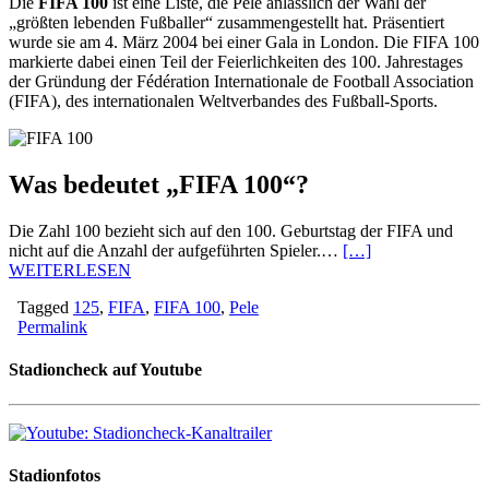
Die
FIFA 100
ist eine Liste, die Pelé anlässlich der Wahl der
„größten lebenden Fußballer“ zusammengestellt hat. Präsentiert
wurde sie am 4. März 2004 bei einer Gala in London. Die FIFA 100
markierte dabei einen Teil der Feierlichkeiten des 100. Jahrestages
der Gründung der Fédération Internationale de Football Association
(FIFA), des internationalen Weltverbandes des Fußball-Sports.
Was bedeutet „FIFA 100“?
Die Zahl 100 bezieht sich auf den 100. Geburtstag der FIFA und
nicht auf die Anzahl der aufgeführten Spieler.…
[…]
WEITERLESEN
Tagged
125
,
FIFA
,
FIFA 100
,
Pele
Permalink
Stadioncheck auf Youtube
Stadionfotos