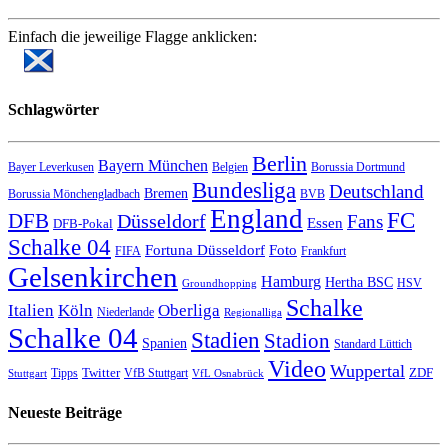
Einfach die jeweilige Flagge anklicken:
Schlagwörter
Berlin
Bayern München
Bayer Leverkusen
Belgien
Borussia Dortmund
Bundesliga
Deutschland
Bremen
Borussia Mönchengladbach
BVB
England
FC
DFB
Düsseldorf
Fans
Essen
DFB-Pokal
Schalke 04
Fortuna Düsseldorf
Foto
FIFA
Frankfurt
Gelsenkirchen
Hamburg
Hertha BSC
HSV
Groundhopping
Schalke
Italien
Köln
Oberliga
Niederlande
Regionalliga
Schalke 04
Stadien
Stadion
Spanien
Standard Lüttich
Video
Wuppertal
Twitter
ZDF
Tipps
VfB Stuttgart
Stuttgart
VfL Osnabrück
Neueste Beiträge