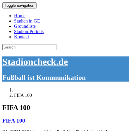
Toggle navigation
Home
Stadien in GE
Groundliste
Stadion-Porträts
Kontakt
Search
for:
Stadioncheck.de
Fußball ist Kommunikation
FIFA 100
FIFA 100
FIFA 100