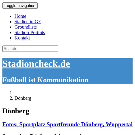
Toggle navigation
Home
Stadien in GE
Groundliste
Stadion-Porträts
Kontakt
Search
for:
Stadioncheck.de
Fußball ist Kommunikation
Dönberg
Dönberg
Fotos: Sportplatz Sportfreunde Dönberg, Wuppertal