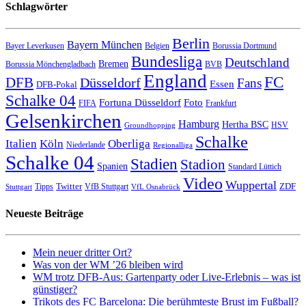
Schlagwörter
Berlin
Bayern München
Bayer Leverkusen
Belgien
Borussia Dortmund
Bundesliga
Deutschland
Bremen
Borussia Mönchengladbach
BVB
England
FC
DFB
Düsseldorf
Fans
Essen
DFB-Pokal
Schalke 04
Fortuna Düsseldorf
Foto
FIFA
Frankfurt
Gelsenkirchen
Hamburg
Hertha BSC
HSV
Groundhopping
Schalke
Italien
Köln
Oberliga
Niederlande
Regionalliga
Schalke 04
Stadien
Stadion
Spanien
Standard Lüttich
Video
Wuppertal
Twitter
ZDF
Tipps
VfB Stuttgart
Stuttgart
VfL Osnabrück
Neueste Beiträge
Mein neuer dritter Ort?
Was von der WM ’26 bleiben wird
WM trotz DFB-Aus: Gartenparty oder Live-Erlebnis – was ist
günstiger?
Trikots des FC Barcelona: Die berühmteste Brust im Fußball?