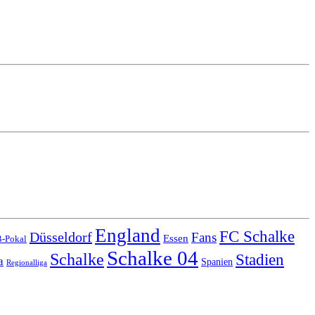
England
FC Schalke
Düsseldorf
Fans
Essen
-Pokal
Schalke 04
Schalke
Stadien
a
Spanien
Regionalliga