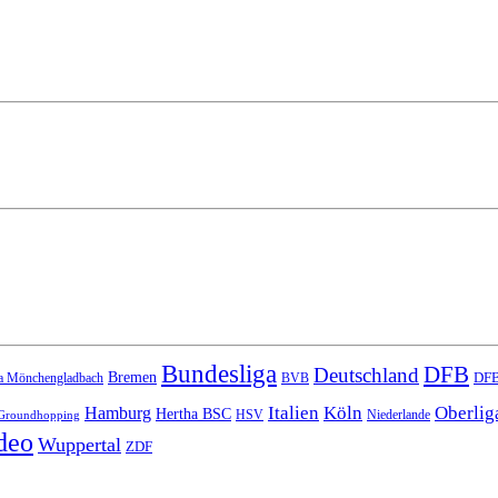
Bundesliga
DFB
Deutschland
Bremen
DFB
a Mönchengladbach
BVB
Italien
Köln
Oberlig
Hamburg
Hertha BSC
HSV
Niederlande
Groundhopping
deo
Wuppertal
ZDF