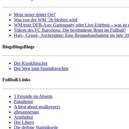
Mein neuer dritter Ort?
Was von der WM ’26 bleiben wird
WM trotz DFB-Aus: Gartenparty oder Live-Erlebnis – was ist 
Trikots des FC Barcelona: Die berühmteste Brust im Fußball?
Hart-, Grand-, Ascheplätze: Eine Bestandsaufnahme im Jahr 2
BlogsBlogsBlogs
Der Kioskforscher
Der Weg zum Sportabzeichen
Fußball-Links
5 Freunde im Abseits
Fotodienst
A blog about goalkeepers
allesausseraas
Argifutbol
Der Libero
Die derbste Statistikseite