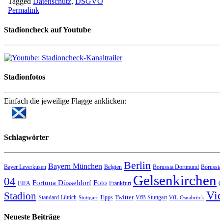
Tagged
Datenschutz
,
DSGVO
Permalink
Stadioncheck auf Youtube
Stadionfotos
Einfach die jeweilige Flagge anklicken:
Schlagwörter
Berlin
Bayern München
Bayer Leverkusen
Belgien
Borussia Dortmund
Borussi
Gelsenkirchen
04
Fortuna Düsseldorf
Foto
FIFA
Frankfurt
Vi
Stadion
Twitter
Standard Lüttich
Tipps
VfB Stuttgart
Stuttgart
VfL Osnabrück
Neueste Beiträge